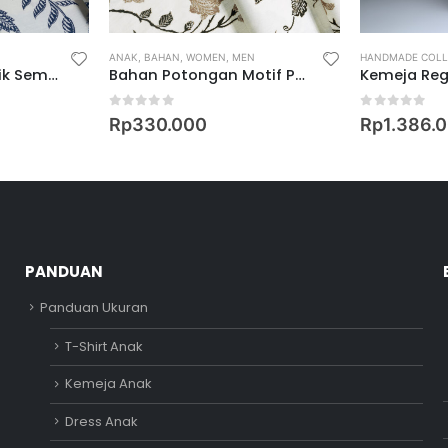
T SHIRT
ANAK
,
BAHAN
,
WOMEN
,
MEN
HANDMADE COLL
Bahan Kemeja Batik Semi Pola Motif Keris Wilasa Waradana
Bahan Potongan Motif Peksi Surgawi
0
out of 5
0
out of 5
Rp
330.000
Rp
1.386.
PANDUAN
Panduan Ukuran
T-Shirt Anak
Kemeja Anak
Dress Anak