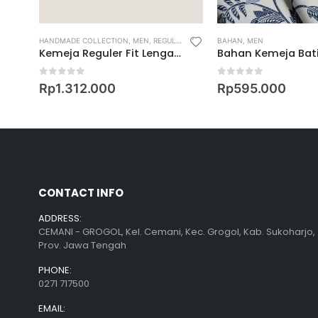
,
REGULAR FIT SHIRT
HANDMADE COLLECTION
,
MEN
,
REGULAR FIT LONG SLEEVE SHIRT
BAHAN
,
MEN
,
REGULAR FI
 Keris Arsa Badiran
Kemeja Reguler Fit Lengan Panjang Motif Ganggeng Mekar
0
out of 5
0
out of 5
Rp
1.312.000
Rp
595.000
CONTACT INFO
ADDRESS:
CEMANI - GROGOL, Kel. Cemani, Kec. Grogol, Kab. Sukoharjo,
Prov. Jawa Tengah
PHONE:
0271 717500
EMAIL: