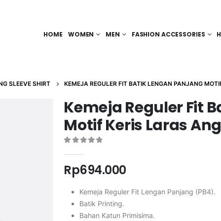
HOME
WOMEN
MEN
FASHION ACCESSORIES
H
NG SLEEVE SHIRT
KEMEJA REGULER FIT BATIK LENGAN PANJANG MOTI
Kemeja Reguler Fit 
Motif Keris Laras A
0
out of 5
Rp
694.000
Kemeja Reguler Fit Lengan Panjang (PB4).
Batik Printing.
Bahan Katun Primisima.