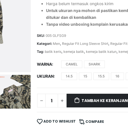
Harga belum termasuk ongkos kirim
Untuk ukuran nya mohon di pastikan kemba
ditukar dan di kembalikan
Tanpa video unboxing komplain kerusaka
SKU:
005 GLFSG9
Kategori:
Men
,
Regular Fit Long Sleeve Shirt
,
Regular Fit
Tag:
batik keris
,
kemeja batik
,
kemeja batik katun
,
kemej
WARNA
CAMEL
SHARK
UKURAN
14.5
15
15.5
16
TAMBAH KE KERANJA
ADD TO WISHLIST
COMPARE