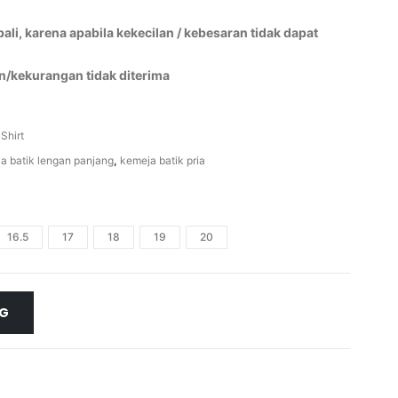
li, karena apabila kekecilan / kebesaran tidak dapat
n/kekurangan tidak diterima
 Shirt
a batik lengan panjang
,
kemeja batik pria
16.5
17
18
19
20
NG