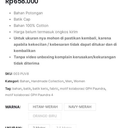
Rp
658.000
Bahan Potongan
Batik Cap
Bahan 100% Cotton
Harga belum termasuk ongkos kirim
Untuk ukuran nya mohon di pastikan kembali, karena
apabila kekecilan / kebesaran tidak dapat ditukar dan di
kembalikan
Tanpa video unboxing komplain kerusakan/kekurangan
tidak diterima
SKU:
003 PUV8
Kategori:
Bahan
,
Handmade Collection
,
Men
,
Women
Tag:
bahan
,
batik
,
batik keris
,
fabric
,
motif kolaborasi GPH Paundra
,
motif kolaborasi GPH Paundra 4
WARNA
HITAM-MERAH
NAVY-MERAH
ORANGE-BIRU
2 Meter
2.5 Meter