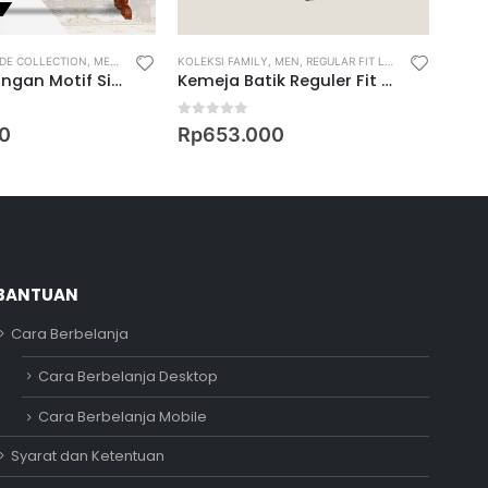
DE COLLECTION
,
MEN
,
WOMEN
KOLEKSI FAMILY
,
MEN
,
REGULAR FIT LONG SLEEVE SHIRT
BAHA
Bahan Potongan Motif Sisik Nusantara
Kemeja Batik Reguler Fit Lengan Panjang Motif Keris Peksi Sasangka
0
out of 5
0
ou
0
Rp
653.000
Rp
5
BANTUAN
Cara Berbelanja
Adipati
Cara Berbelanja Desktop
Online
Cara Berbelanja Mobile
Syarat dan Ketentuan