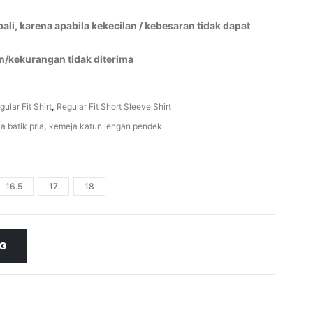
li, karena apabila kekecilan / kebesaran tidak dapat
n/kekurangan tidak diterima
gular Fit Shirt
,
Regular Fit Short Sleeve Shirt
a batik pria
,
kemeja katun lengan pendek
16.5
17
18
NG