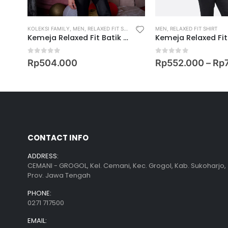
T
KOLEKSI FAMILY
,
MEN
,
RELAXED FIT SHIRT
MEN
,
RELAXED FIT SHIRT
Kemeja Relaxed Fit Batik Lengan Pendek Motif Keris Renjana Kasih
0
out of 5
0
out of 5
00
Rp
504.000
Rp
552.000
–
Rp
CONTACT INFO
ADDRESS:
CEMANI - GROGOL, Kel. Cemani, Kec. Grogol, Kab. Sukoharjo,
Prov. Jawa Tengah
PHONE:
0271 717500
EMAIL: