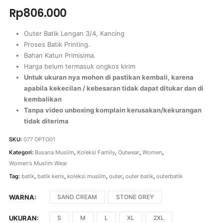
Rp
806.000
Outer Batik Lengan 3/4, Kancing
Proses Batik Printing.
Bahan Katun Primisima.
Harga belum termasuk ongkos kirim
Untuk ukuran nya mohon di pastikan kembali, karena
apabila kekecilan / kebesaran tidak dapat ditukar dan di
kembalikan
Tanpa video unboxing komplain kerusakan/kekurangan
tidak diterima
SKU:
077 OPTO01
Kategori:
Busana Muslim
,
Koleksi Family
,
Outwear
,
Women
,
Women’s Muslim Wear
Tag:
batik
,
batik keris
,
koleksi muslim
,
outer
,
outer batik
,
outerbatik
WARNA
SAND CREAM
STONE GREY
UKURAN
S
M
L
XL
2XL