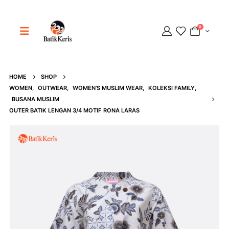
0
HOME
SHOP
WOMEN
,
OUTWEAR
,
WOMEN’S MUSLIM WEAR
,
KOLEKSI FAMILY
,
Adipati
BUSANA MUSLIM
Online
OUTER BATIK LENGAN 3/4 MOTIF RONA LARAS