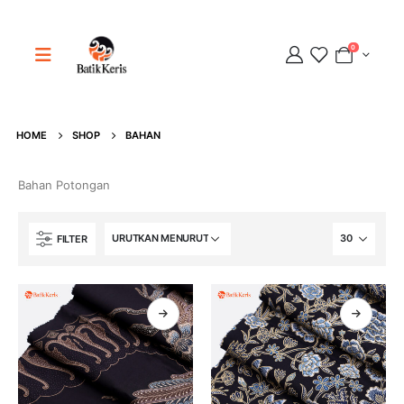
0
HOME
SHOP
BAHAN
Bahan Potongan
Adipati
Online
FILTER