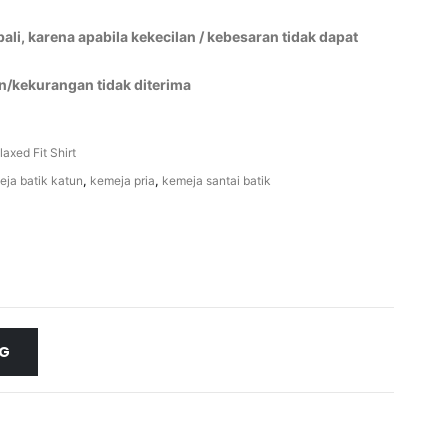
li, karena apabila kekecilan / kebesaran tidak dapat
n/kekurangan tidak diterima
laxed Fit Shirt
eja batik katun
,
kemeja pria
,
kemeja santai batik
NG