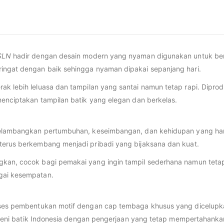
SLN
hadir dengan desain modern yang nyaman digunakan untuk berb
ringat dengan baik sehingga nyaman dipakai sepanjang hari.
ak lebih leluasa dan tampilan yang santai namun tetap rapi. Diprod
menciptakan tampilan batik yang elegan dan berkelas.
elambangkan pertumbuhan, keseimbangan, dan kehidupan yang harmon
terus berkembang menjadi pribadi yang bijaksana dan kuat.
kan, cocok bagi pemakai yang ingin tampil sederhana namun tetap
gai kesempatan.
oses pembentukan motif dengan cap tembaga khusus yang dicelupka
 seni batik Indonesia dengan pengerjaan yang tetap mempertahankan n