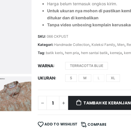
Harga belum termasuk ongkos kirim.
Untuk ukuran nya mohon di pastikan kemba
ditukar dan di kembalikan
Tanpa video unboxing komplain kerusaka
SKU:
066 CKPUST
Kategori:
Handmade Collection
,
Koleksi Family
,
Men
,
Re
Tag:
batik keris
,
hem pria
,
hem santai batik
,
kemeja
,
kem
WARNA
TERRACOTTA BLUE
UKURAN
S
M
L
XL
TAMBAH KE KERANJA
ADD TO WISHLIST
COMPARE