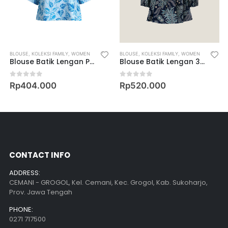
,
WOMEN
BLOUSE
,
WOMEN’S MUSLIM WEAR
,
KOLEKSI FAMILY
,
WOMEN
BLOUSE
,
KOLEKSI FAMILY
,
WOMEN
Blouse Batik Lengan Pendek Motif Keris Ron Rahayu
Blouse Batik Lengan 3/4 Motif Keris Puspita Asmara
0
out of 5
0
out of 5
Rp
404.000
Rp
520.000
CONTACT INFO
ADDRESS:
CEMANI - GROGOL, Kel. Cemani, Kec. Grogol, Kab. Sukoharjo,
Prov. Jawa Tengah
PHONE:
0271 717500