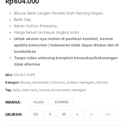
Rp
604.000
Blouse Batik Lengan Pendek Krah Kancing Depan.
Batik Cap.
Bahan Cotton Primisima.
Harga belum termasuk ongkos kirim
Untuk ukuran nya mohon di pastikan kembali, karena
apabila kekecilan / kebesaran tidak dapat ditukar dan di
kembalikan
Tanpa video unboxing komplain kerusakan/kekurangan
tidak diterima
SKU:
074 BLC.PUPE
Kategori:
Blouse
,
Handmade Collection
,
Koleksi Teenagers
,
Women
Tag:
batik
,
batik keris
,
blouse
,
blouse batik
,
teenagers
WARNA
HIJAU
KUNING
UKURAN
SS
S
M
L
XL
2XL