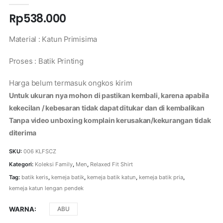
Rp
538.000
Material : Katun Primisima
Proses : Batik Printing
Harga belum termasuk ongkos kirim
Untuk ukuran nya mohon di pastikan kembali, karena apabila
kekecilan / kebesaran tidak dapat ditukar dan di kembalikan
Tanpa video unboxing komplain kerusakan/kekurangan tidak
diterima
SKU:
006 KLFSCZ
Kategori:
Koleksi Family
,
Men
,
Relaxed Fit Shirt
Tag:
batik keris
,
kemeja batik
,
kemeja batik katun
,
kemeja batik pria
,
kemeja katun lengan pendek
WARNA
ABU