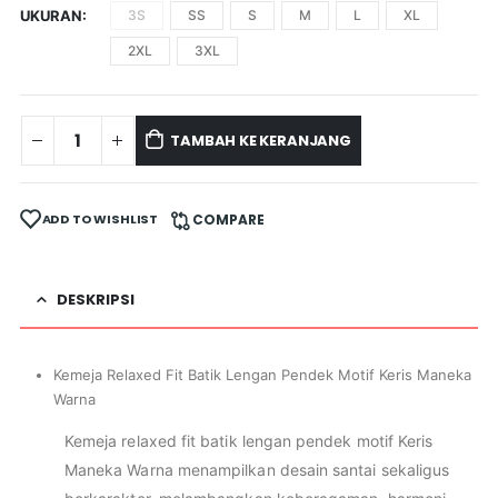
UKURAN
3S
SS
S
M
L
XL
2XL
3XL
TAMBAH KE KERANJANG
ADD TO WISHLIST
COMPARE
DESKRIPSI
Kemeja Relaxed Fit Batik Lengan Pendek Motif Keris Maneka
Warna
Kemeja relaxed fit batik lengan pendek motif Keris
Maneka Warna menampilkan desain santai sekaligus