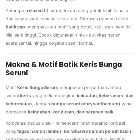
Potongan
relaxed fit
memberikan ruang gerak lebih leluasa
dan kesan santai namun tetap rapi. Diproses dengan teknik
batik cap
, menghasilkan motif yang detail, rapi, dan memiliki
nilai seni tinggi. Cocok digunakan untuk aktivitas harian,
acara santai, hingga kegiatan semi formal.
Makna & Motif Batik Keris Bunga
Seruni
Motif
Keris Bunga Seruni
merupakan perpaduan antara
simbol
keris
yang melambangkan
kekuatan, keberanian, dan
kehormatan
, dengan
bunga seruni (chrysanthemum)
yang
bermakna
keindahan, ketulusan, dan harapan baik
.
Kombinasi kedua unsur ini mencerminkan karakter pribadi
yang
tegas namun lembut
,
berwibawa namun penuh kasih
,
serta menjunjung tinggi nilai keseimbangan hidup. Motif ini