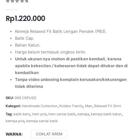
0
out of 5
Rp
1.220.000
Kemeja Relaxed Fit Batik Lengan Pendek (PB3).
Batik Cap.
Bahan Katun.
Harga belum termasuk ongkos kirim.
Untuk ukuran nya mohon di pastikan kembali, karena
apabila kekecilan / kebesaran tidak dapat ditukar dan di
kembalikan
Tanpa video unboxing komplain kerusakan/kekurangan
tidak diterima
SKU:
066 CKPUSG
Kategori:
Handmade Collection
,
Koleksi Family
,
Men
,
Relaxed Fit Shirt
Tag:
batik keris
,
hem pria
,
hem santai batik
,
kemeja
,
kemeja batik katun
,
kemeja pria
,
kemeja santai batik
WARNA
COKLAT KREM