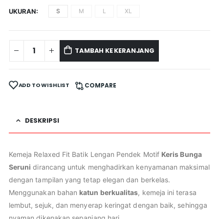
UKURAN
S
M
L
XL
TAMBAH KE KERANJANG
ADD TO WISHLIST
COMPARE
DESKRIPSI
Kemeja Relaxed Fit Batik Lengan Pendek Motif
Keris Bunga
Seruni
dirancang untuk menghadirkan kenyamanan maksimal
dengan tampilan yang tetap elegan dan berkelas.
Menggunakan bahan
katun berkualitas
, kemeja ini terasa
lembut, sejuk, dan menyerap keringat dengan baik, sehingga
nyaman dikenakan sepanjang hari.