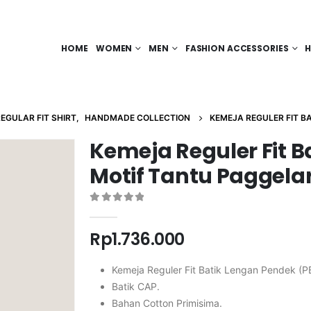
HOME
WOMEN
MEN
FASHION ACCESSORIES
H
EGULAR FIT SHIRT
,
HANDMADE COLLECTION
KEMEJA REGULER FIT B
Kemeja Reguler Fit 
Motif Tantu Paggel
0
out of 5
Rp
1.736.000
Kemeja Reguler Fit Batik Lengan Pendek (P
Batik CAP.
Bahan Cotton Primisima.