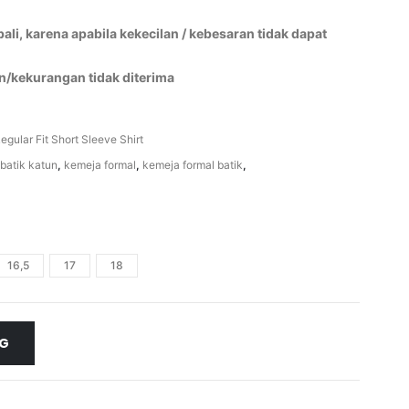
li, karena apabila kekecilan / kebesaran tidak dapat
n/kekurangan tidak diterima
egular Fit Short Sleeve Shirt
batik katun
,
kemeja formal
,
kemeja formal batik
,
16,5
17
18
NG