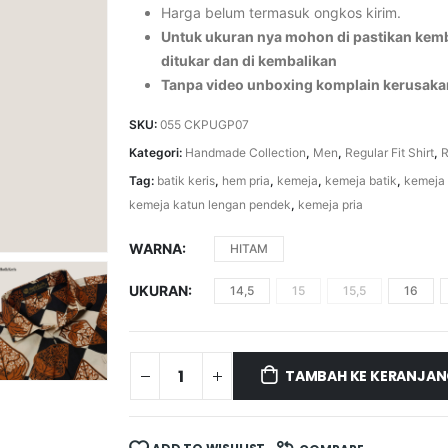
Harga belum termasuk ongkos kirim.
Untuk ukuran nya mohon di pastikan kemba
ditukar dan di kembalikan
Tanpa video unboxing komplain kerusaka
SKU:
055 CKPUGP07
Kategori:
Handmade Collection
,
Men
,
Regular Fit Shirt
,
R
Tag:
batik keris
,
hem pria
,
kemeja
,
kemeja batik
,
kemeja 
kemeja katun lengan pendek
,
kemeja pria
WARNA
HITAM
UKURAN
14,5
15
15,5
16
TAMBAH KE KERANJA