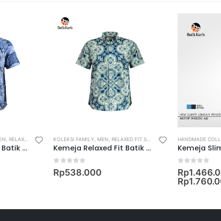
EN
,
RELAXED FIT SHIRT
KOLEKSI FAMILY
,
MEN
,
RELAXED FIT SHIRT
HANDMADE COLL
Kemeja Relaxed Fit Batik Lengan Pendek Motif Byur
Kemeja Relaxed Fit Batik Lengan Pendek Motif Keris Aditya
0
out of 5
0
out of 5
Rp
538.000
Rp
1.466.
Rp
1.760.