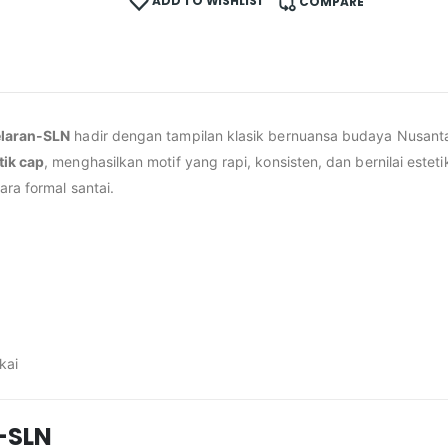
ADD TO WISHLIST
COMPARE
elaran-SLN
hadir dengan tampilan klasik bernuansa budaya Nusan
tik cap
, menghasilkan motif yang rapi, konsisten, dan bernilai estet
ra formal santai.
kai
-SLN