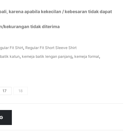
li, karena apabila kekecilan / kebesaran tidak dapat
n/kekurangan tidak diterima
gular Fit Shirt
,
Regular Fit Short Sleeve Shirt
batik katun
,
kemeja batik lengan panjang
,
kemeja formal
,
17
18
NG