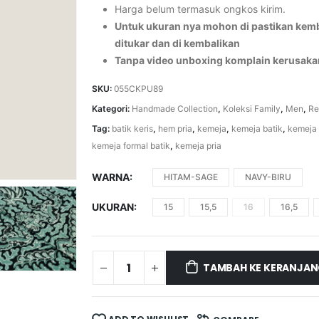
Harga belum termasuk ongkos kirim.
Untuk ukuran nya mohon di pastikan kemba
ditukar dan di kembalikan
Tanpa video unboxing komplain kerusaka
SKU:
055CKPU89
Kategori:
Handmade Collection
,
Koleksi Family
,
Men
,
Re
Tag:
batik keris
,
hem pria
,
kemeja
,
kemeja batik
,
kemeja 
kemeja formal batik
,
kemeja pria
WARNA
HITAM-SAGE
NAVY-BIRU
UKURAN
15
15,5
16
16,5
TAMBAH KE KERANJA