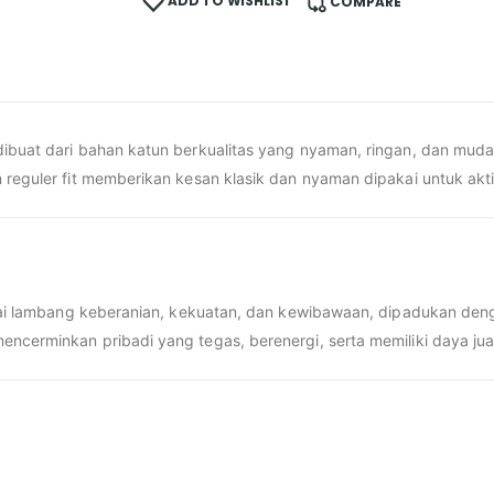
ADD TO WISHLIST
COMPARE
 dibuat dari bahan katun berkualitas yang nyaman, ringan, dan m
 reguler fit memberikan kesan klasik dan nyaman dipakai untuk akti
bagai lambang keberanian, kekuatan, dan kewibawaan, dipadukan d
encerminkan pribadi yang tegas, berenergi, serta memiliki daya j