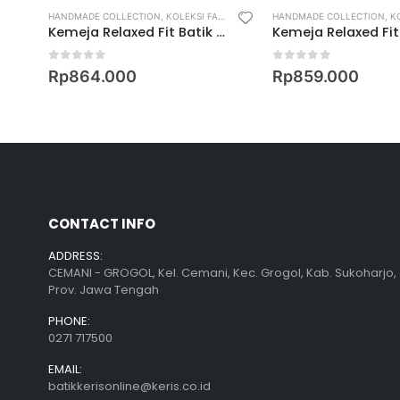
HANDMADE COLLECTION
,
KOLEKSI FAMILY
,
MEN
,
RELAXED FIT SHIRT
HANDMADE COLLECTION
,
KO
aton
Kemeja Relaxed Fit Batik Lengan Pendek Motif Drik Rembyang – SLN
0
out of 5
0
out of 5
00
Rp
864.000
Rp
859.000
CONTACT INFO
ADDRESS:
CEMANI - GROGOL, Kel. Cemani, Kec. Grogol, Kab. Sukoharjo,
Prov. Jawa Tengah
PHONE:
0271 717500
EMAIL:
batikkerisonline@keris.co.id