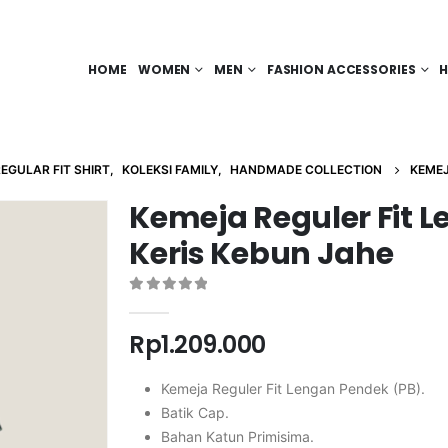
HOME
WOMEN
MEN
FASHION ACCESSORIES
H
EGULAR FIT SHIRT
,
KOLEKSI FAMILY
,
HANDMADE COLLECTION
KEMEJ
Kemeja Reguler Fit 
Keris Kebun Jahe
0
out of 5
Rp
1.209.000
Kemeja Reguler Fit Lengan Pendek (PB).
Batik Cap.
Bahan Katun Primisima.