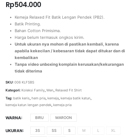
Rp
504.000
Kemeja Relaxed Fit Batik Lengan Pendek (PB2).
Batik Printing.
Bahan Cotton Primisima.
Harga belum termasuk ongkos kirim.
Untuk ukuran nya mohon di pastikan kembali, karena
apabila kekecilan / kebesaran tidak dapat ditukar dan di
kembalikan
Tanpa video unboxing komplain kerusakan/kekurangan
tidak diterima
SKU:
006 KLFSBS
Kategori:
Koleksi Family
,
Men
,
Relaxed Fit Shirt
Tag:
batik keris
,
hem pria
,
kemeja
,
kemeja batik katun
,
kemeja katun lengan pendek
,
kemeja pria
WARNA
BIRU
MAROON
UKURAN
3S
SS
S
M
L
XL