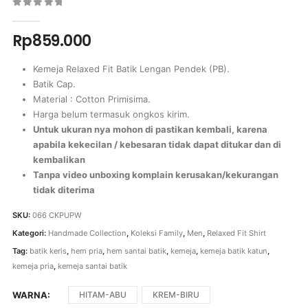
0
out of 5
Rp
859.000
Kemeja Relaxed Fit Batik Lengan Pendek (PB).
Batik Cap.
Material : Cotton Primisima.
Harga belum termasuk ongkos kirim.
Untuk ukuran nya mohon di pastikan kembali, karena
apabila kekecilan / kebesaran tidak dapat ditukar dan di
kembalikan
Tanpa video unboxing komplain kerusakan/kekurangan
tidak diterima
SKU:
066 CKPUPW
Kategori:
Handmade Collection
,
Koleksi Family
,
Men
,
Relaxed Fit Shirt
Tag:
batik keris
,
hem pria
,
hem santai batik
,
kemeja
,
kemeja batik katun
,
kemeja pria
,
kemeja santai batik
WARNA
HITAM-ABU
KREM-BIRU