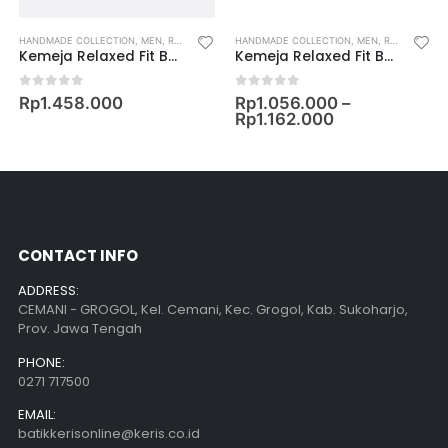
HANDMADE COLLECTION
,
SLIM FIT SHIRT
,
MEN
,
RELAXED FIT SHIRT
HANDMADE COLLECTION
,
MEN
,
RELAXED FIT SHIRT
Kemeja Relaxed Fit Batik Lengan Pendek Motif Burung Manyar
Kemeja Relaxed Fit Batik Lengan Pendek Motif Byur
0
out of 5
0
out of 5
Rp
1.458.000
Rp
1.056.000
–
Rp
1.162.000
CONTACT INFO
ADDRESS:
CEMANI - GROGOL, Kel. Cemani, Kec. Grogol, Kab. Sukoharjo,
Prov. Jawa Tengah
PHONE:
0271 717500
EMAIL:
batikkerisonline@keris.co.id