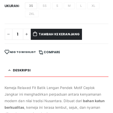
UKURAN
3S
SS
S
M
L
XL
2XL
TAMBAH KE KERANJANG
ADD TO WISHLIST
COMPARE
DESKRIPSI
Kemeja Relaxed Fit Batik Lengan Pendek Motif Ceplok
Jangkar ini menghadirkan perpaduan antara kenyamanan
modern dan nilai tradisi Nusantara. Dibuat dari
bahan katun
berkualitas
, kemeja ini terasa lembut, sejuk, dan nyaman