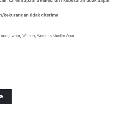
li, karena apabila kekecilan / kebesaran tidak dapat
n/kekurangan tidak diterima
Loungewear
,
Women
,
Women’s Muslim Wear
NG