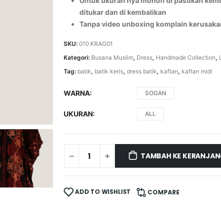
Untuk ukuran nya mohon di pastikan kemba
ditukar dan di kembalikan
Tanpa video unboxing komplain kerusaka
SKU:
010 KRAG01
Kategori:
Busana Muslim
,
Dress
,
Handmade Collection
,
Tag:
batik
,
batik keris
,
dress batik
,
kaftan
,
kaftan midi
WARNA
SOGAN
UKURAN
ALL
TAMBAH KE KERANJA
ADD TO WISHLIST
COMPARE