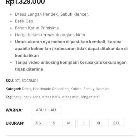
Rp
1.329.000
Dress Lengan Pendek, Sabuk Klencer.
Batik Cap.
Bahan Katun Primisima.
Harga belum termasuk ongkos kirim
Untuk ukuran nya mohon di pastikan kembali, karena
apabila kekecilan / kebesaran tidak dapat ditukar dan di
kembalikan
Tanpa video unboxing komplain kerusakan/kekurangan
tidak diterima
SKU:
074 SDCBM01
Kategori:
Dress
,
Handmade Collection
,
Koleksi Family
,
Women
Tag:
batik
,
batik keris
,
dress batik
,
dress midi
,
lengan stali
WARNA
ABU HIJAU
UKURAN
SS
S
M
L
XL
2XL