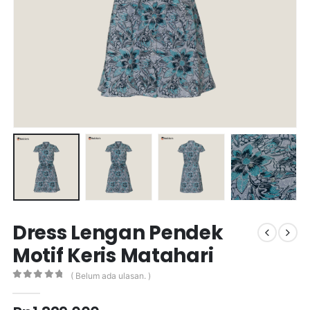
Dress Lengan Pendek
Motif Keris Matahari
( Belum ada ulasan. )
0
out of 5