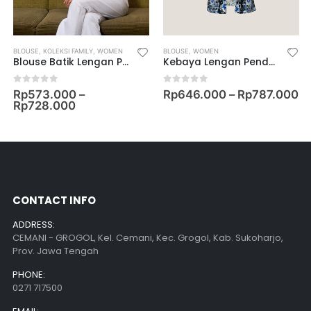
M WEAR
BLOUSE
,
KOLEKSI FAMILY
,
WOMEN
BLOUSE
,
WOMEN
Blouse Batik Lengan Pendek Motif Keris Alas-Alasan Peksi Katon
Kebaya Lengan Pendek Kutu Baru
0
out of 5
0
out of 5
Rp
573.000
–
Rp
646.000
–
Rp
787.000
Rp
728.000
CONTACT INFO
ADDRESS:
CEMANI - GROGOL, Kel. Cemani, Kec. Grogol, Kab. Sukoharjo,
Prov. Jawa Tengah
PHONE:
0271 717500