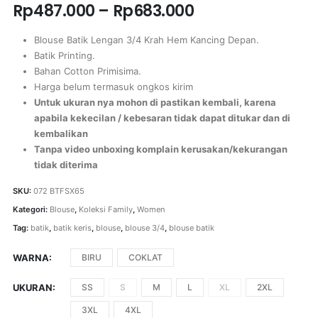
Rp
487.000
–
Rp
683.000
Blouse Batik Lengan 3/4 Krah Hem Kancing Depan.
Batik Printing.
Bahan Cotton Primisima.
Harga belum termasuk ongkos kirim
Untuk ukuran nya mohon di pastikan kembali, karena
apabila kekecilan / kebesaran tidak dapat ditukar dan di
kembalikan
Tanpa video unboxing komplain kerusakan/kekurangan
tidak diterima
SKU:
072 BTFSX65
Kategori:
Blouse
,
Koleksi Family
,
Women
Tag:
batik
,
batik keris
,
blouse
,
blouse 3/4
,
blouse batik
WARNA
BIRU
COKLAT
UKURAN
SS
S
M
L
XL
2XL
3XL
4XL