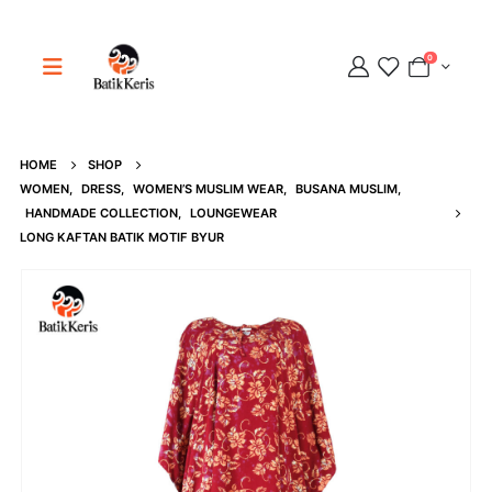
0
HOME
SHOP
Adipati
WOMEN
,
DRESS
,
WOMEN’S MUSLIM WEAR
,
BUSANA MUSLIM
,
Online
HANDMADE COLLECTION
,
LOUNGEWEAR
LONG KAFTAN BATIK MOTIF BYUR