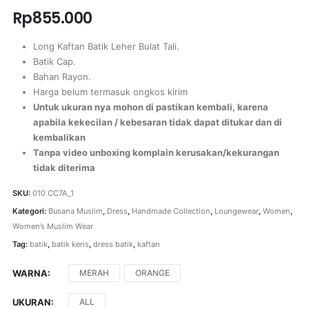
Rp
855.000
Long Kaftan Batik Leher Bulat Tali.
Batik Cap.
Bahan Rayon.
Harga belum termasuk ongkos kirim
Untuk ukuran nya mohon di pastikan kembali, karena
apabila kekecilan / kebesaran tidak dapat ditukar dan di
kembalikan
Tanpa video unboxing komplain kerusakan/kekurangan
tidak diterima
SKU:
010 CC7A_1
Kategori:
Busana Muslim
,
Dress
,
Handmade Collection
,
Loungewear
,
Women
,
Women’s Muslim Wear
Tag:
batik
,
batik keris
,
dress batik
,
kaftan
WARNA
MERAH
ORANGE
UKURAN
ALL