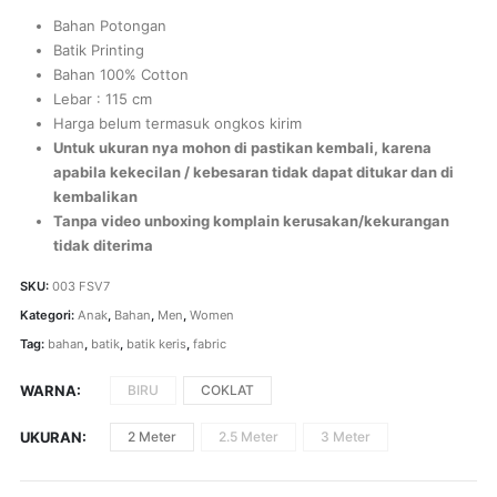
Bahan Potongan
Batik Printing
Bahan 100% Cotton
Lebar : 115 cm
Harga belum termasuk ongkos kirim
Untuk ukuran nya mohon di pastikan kembali, karena
apabila kekecilan / kebesaran tidak dapat ditukar dan di
kembalikan
Tanpa video unboxing komplain kerusakan/kekurangan
tidak diterima
SKU:
003 FSV7
Kategori:
Anak
,
Bahan
,
Men
,
Women
Tag:
bahan
,
batik
,
batik keris
,
fabric
WARNA
BIRU
COKLAT
UKURAN
2 Meter
2.5 Meter
3 Meter