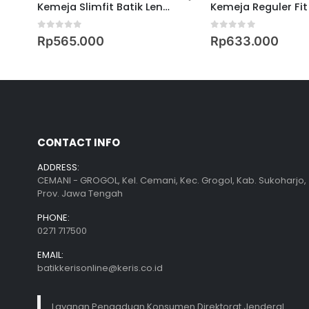
asi
Kemeja Slimfit Batik Lengan Panjang Motif Keris Lung Gurdo
0
out of 5
0
out of 5
Rp
565.000
Rp
633.000
CONTACT INFO
ADDRESS:
CEMANI - GROGOL, Kel. Cemani, Kec. Grogol, Kab. Sukoharjo,
Prov. Jawa Tengah
PHONE:
0271 717500
EMAIL:
batikkerisonline@keris.co.id
Layanan Pengaduan Konsumen Direktorat Jenderal