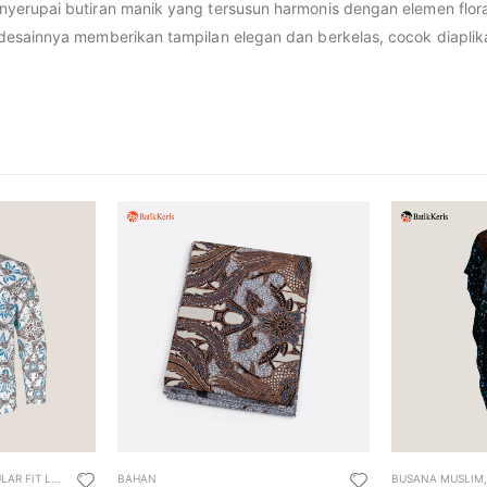
rupai butiran manik yang tersusun harmonis dengan elemen floral 
desainnya memberikan tampilan elegan dan berkelas, cocok diapli
T LONG SLEEVE SHIRT
BAHAN
,
REGULAR FIT SHIRT
BUSANA MUSLIM