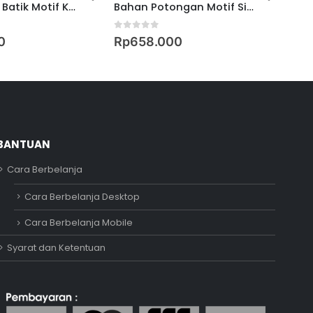
Kaftan Midi Batik Motif Kotak Daun
Bahan Potongan Motif Sisik Nusantara
0
out of 5
0
ou
0
Rp
658.000
Rp
BANTUAN
Cara Berbelanja
Adipati
Cara Berbelanja Desktop
Online
Cara Berbelanja Mobile
Syarat dan Ketentuan