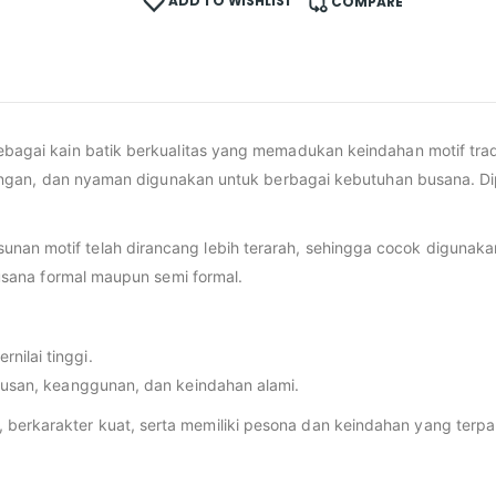
ADD TO WISHLIST
COMPARE
 sebagai kain batik berkualitas yang memadukan keindahan motif t
, ringan, dan nyaman digunakan untuk berbagai kebutuhan busana. Di
unan motif telah dirancang lebih terarah, sehingga cocok diguna
 busana formal maupun semi formal.
nilai tinggi.
ulusan, keanggunan, dan keindahan alami.
erkarakter kuat, serta memiliki pesona dan keindahan yang terpanc