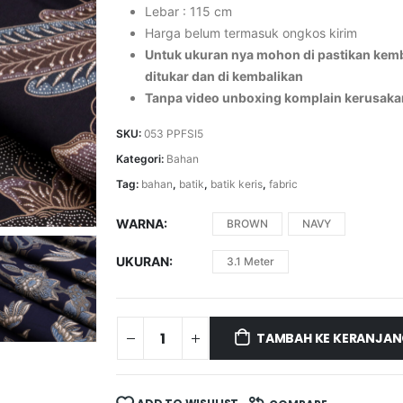
Lebar : 115 cm
Harga belum termasuk ongkos kirim
Untuk ukuran nya mohon di pastikan kemba
ditukar dan di kembalikan
Tanpa video unboxing komplain kerusaka
SKU:
053 PPFSI5
Kategori:
Bahan
Tag:
bahan
,
batik
,
batik keris
,
fabric
WARNA
BROWN
NAVY
UKURAN
3.1 Meter
TAMBAH KE KERANJA