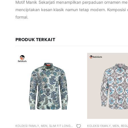
Motif Manik Sekarjati menampilkan perpaduan ornamen menye
menciptakan kesan klasik namun tetap modern. Komposisi 
formal.
PRODUK TERKAIT
KOLEKSI FAMILY
,
WOMEN
,
WOMEN’S MUSLIM WEAR
,
MEN
,
SLIM FIT LONG SLEEVE SHIRT
KOLEKSI FAMILY
,
SLIM FIT SHIRT
,
MEN
,
REGULAR FI