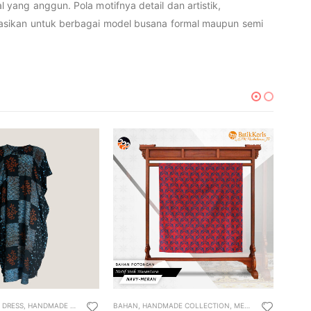
yang anggun. Pola motifnya detail dan artistik,
kasikan untuk berbagai model busana formal maupun semi
,
DRESS
,
HANDMADE COLLECTION
BAHAN
,
LOUNGEWEAR
,
HANDMADE COLLECTION
,
WOMEN
,
WOMEN’S MUSLIM WEAR
,
MEN
,
WOMEN
BAHA