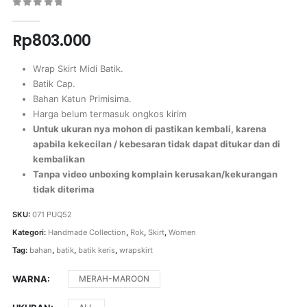
0
out of 5
Rp
803.000
Wrap Skirt Midi Batik.
Batik Cap.
Bahan Katun Primisima.
Harga belum termasuk ongkos kirim
Untuk ukuran nya mohon di pastikan kembali, karena
apabila kekecilan / kebesaran tidak dapat ditukar dan di
kembalikan
Tanpa video unboxing komplain kerusakan/kekurangan
tidak diterima
SKU:
071 PUQ52
Kategori:
Handmade Collection
,
Rok
,
Skirt
,
Women
Tag:
bahan
,
batik
,
batik keris
,
wrapskirt
WARNA
MERAH-MAROON