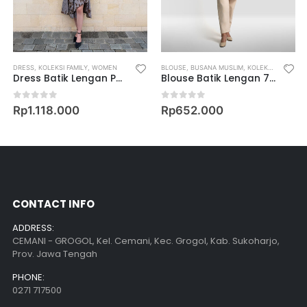
DRESS
,
KOLEKSI FAMILY
,
WOMEN
BLOUSE
,
BUSANA MUSLIM
,
KOLEKSI FAMILY
,
W
Dress Batik Lengan Pendek Motif Keris Ajeng Kinasih
Blouse Batik Lengan 7/8 Motif Keris Krengga Winda
0
out of 5
0
out of 5
Rp
1.118.000
Rp
652.000
CONTACT INFO
ADDRESS:
CEMANI - GROGOL, Kel. Cemani, Kec. Grogol, Kab. Sukoharjo,
Prov. Jawa Tengah
PHONE:
0271 717500