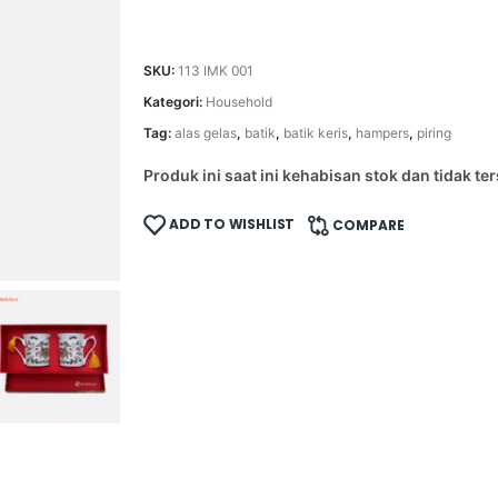
SKU:
113 IMK 001
Kategori:
Household
Tag:
alas gelas
,
batik
,
batik keris
,
hampers
,
piring
Produk ini saat ini kehabisan stok dan tidak ter
ADD TO WISHLIST
COMPARE