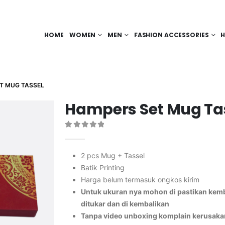
HOME
WOMEN
MEN
FASHION ACCESSORIES
H
T MUG TASSEL
Hampers Set Mug Ta
0
out of 5
2 pcs Mug + Tassel
Batik Printing
Harga belum termasuk ongkos kirim
Untuk ukuran nya mohon di pastikan kemba
ditukar dan di kembalikan
Tanpa video unboxing komplain kerusaka