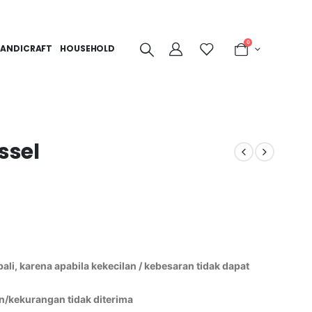
0
ANDICRAFT
HOUSEHOLD
ssel
li, karena apabila kekecilan / kebesaran tidak dapat
n/kekurangan tidak diterima