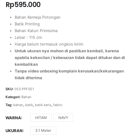
Rp
595.000
Bahan Kemeja Potongan
Batik Printing
Bahan Katun Primisima
Lebar : 115 cm
Harga belum termasuk ongkos kirim
Untuk ukuran nya mohon di pastikan kembali, karena
apabila kekecilan / kebesaran tidak dapat ditukar dan di
kembalikan
Tanpa video unboxing komplain kerusakan/kekurangan
tidak diterima
SKU:
053 PPFSE1
Kategori:
Bahan
Tag:
bahan
,
batik
,
batik keris
,
fabric
WARNA
HITAM
NAVY
UKURAN
3.1 Meter