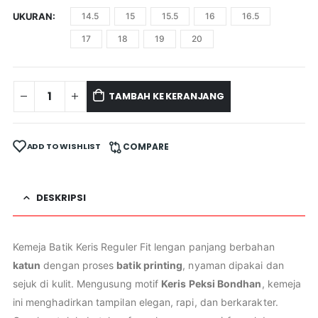
UKURAN
14.5
15
15.5
16
16.5
17
18
19
20
TAMBAH KE KERANJANG
ADD TO WISHLIST
COMPARE
DESKRIPSI
Kemeja Batik Keris Reguler Fit lengan panjang berbahan
katun
dengan proses
batik printing
, nyaman dipakai dan
sejuk di kulit. Mengusung motif
Keris Peksi Bondhan
, kemeja
ini menghadirkan tampilan elegan, rapi, dan berkarakter.