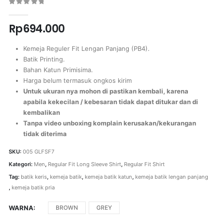
0
out of 5
Rp
694.000
Kemeja Reguler Fit Lengan Panjang (PB4).
Batik Printing.
Bahan Katun Primisima.
Harga belum termasuk ongkos kirim
Untuk ukuran nya mohon di pastikan kembali, karena
apabila kekecilan / kebesaran tidak dapat ditukar dan di
kembalikan
Tanpa video unboxing komplain kerusakan/kekurangan
tidak diterima
SKU:
005 GLFSF7
Kategori:
Men
,
Regular Fit Long Sleeve Shirt
,
Regular Fit Shirt
Tag:
batik keris
,
kemeja batik
,
kemeja batik katun
,
kemeja batik lengan panjang
,
kemeja batik pria
WARNA
BROWN
GREY