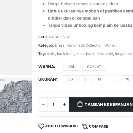
Harga belum termasuk ongkos kirim
Untuk ukuran nya mohon di pastikan kemba
ditukar dan di kembalikan
Tanpa video unboxing komplain kerusaka
SKU:
074 SDCIV02
Kategori:
Dress
,
Handmade Collection
,
Women
Tag:
batik
,
batik keris
,
dress batik
,
dress midi
,
lengan stal
WARNA
ABU
COKLAT
UKURAN
SS
S
M
L
XL
TAMBAH KE KERANJA
ADD TO WISHLIST
COMPARE