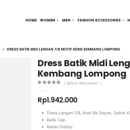
HOME
WOMEN
MEN
FASHION ACCESSORIES
H
DRESS BATIK MIDI LENGAN 7/8 MOTIF KERIS KEMBANG LOMPONG
Dress Batik Midi Leng
Kembang Lompong
( Belum ada ulasan. )
0
out of 5
Rp
1.942.000
Dress Lengan 7/8, Krah Rit Depan, Sabuk K
Batik Cap.
Bahan Dobby.