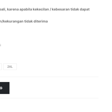
li, karena apabila kekecilan / kebesaran tidak dapat
n/kekurangan tidak diterima
i
2XL
NG