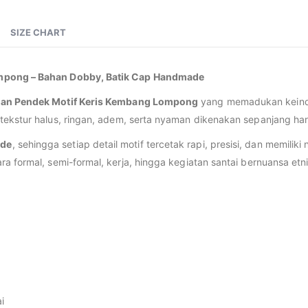
SIZE CHART
ompong – Bahan Dobby, Batik Cap Handmade
ngan Pendek Motif Keris Kembang Lompong
yang memadukan keinda
ki tekstur halus, ringan, adem, serta nyaman dikenakan sepanjang har
ade
, sehingga setiap detail motif tercetak rapi, presisi, dan memilik
a formal, semi-formal, kerja, hingga kegiatan santai bernuansa etn
i