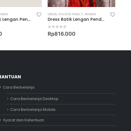
OMEN
DRESS
,
KOLEKSI FAMILY
,
WOMEN
DRESS
Daster Batik Lengan Pendek Motif Keris Wiwarno
Dress Batik Lengan Pendek Motif Keris Renjana Kasih
0
out of 5
0
ou
0
Rp
816.000
Rp
7
BANTUAN
Cara Berbelanja
Adipati
Cara Berbelanja Desktop
Online
Cara Berbelanja Mobile
Syarat dan Ketentuan