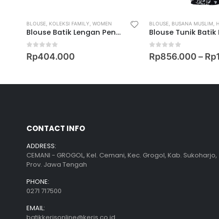
BLOUSE
,
KOLEKSI TEENAGERS
,
KOLEKSI FAMILY
,
WOMEN
,
WOMEN
BLOUSE
,
BUSANA MUSLIM
,
HA
Blouse Batik Lengan Pendek Motif Keris Ron Rahayu
0
out of 5
0
out of 5
Rp
404.000
Rp
856.000
–
Rp
CONTACT INFO
ADDRESS:
CEMANI - GROGOL, Kel. Cemani, Kec. Grogol, Kab. Sukoharjo,
Prov. Jawa Tengah
PHONE:
0271 717500
EMAIL:
batikkerisonline@keris.co.id