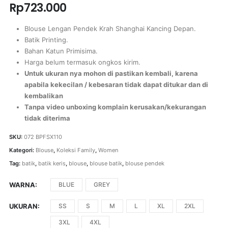
Rp
723.000
Blouse Lengan Pendek Krah Shanghai Kancing Depan.
Batik Printing.
Bahan Katun Primisima.
Harga belum termasuk ongkos kirim.
Untuk ukuran nya mohon di pastikan kembali, karena
apabila kekecilan / kebesaran tidak dapat ditukar dan di
kembalikan
Tanpa video unboxing komplain kerusakan/kekurangan
tidak diterima
SKU:
072 BPFSX110
Kategori:
Blouse
,
Koleksi Family
,
Women
Tag:
batik
,
batik keris
,
blouse
,
blouse batik
,
blouse pendek
WARNA
BLUE
GREY
UKURAN
SS
S
M
L
XL
2XL
3XL
4XL