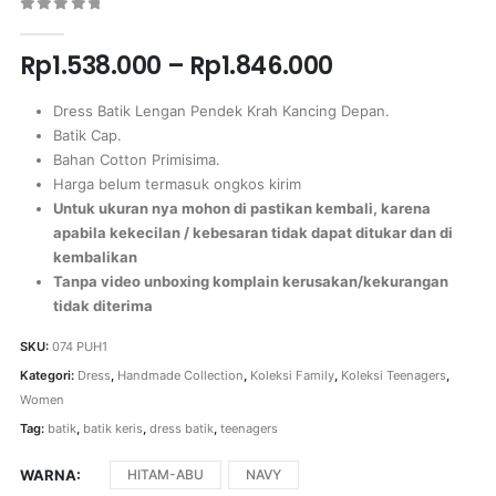
0
out of 5
Rp
1.538.000
–
Rp
1.846.000
Dress Batik Lengan Pendek Krah Kancing Depan.
Batik Cap.
Bahan Cotton Primisima.
Harga belum termasuk ongkos kirim
Untuk ukuran nya mohon di pastikan kembali, karena
apabila kekecilan / kebesaran tidak dapat ditukar dan di
kembalikan
Tanpa video unboxing komplain kerusakan/kekurangan
tidak diterima
SKU:
074 PUH1
Kategori:
Dress
,
Handmade Collection
,
Koleksi Family
,
Koleksi Teenagers
,
Women
Tag:
batik
,
batik keris
,
dress batik
,
teenagers
WARNA
HITAM-ABU
NAVY