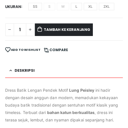
UKURAN
SS
S
M
L
XL
2XL
TAMBAH KE KERANJANG
ADD TO WISHLIST
COMPARE
DESKRIPSI
Dress Batik Lengan Pendek Motif
Lung Peisley
ini hadir
dengan desain anggun dan modern, memadukan kekayaan
budaya batik tradisional dengan sentuhan motif klasik yang
timeless. Terbuat dari
bahan katun berkualitas
, dress ini
terasa sejuk, lembut, dan nyaman dipakai sepanjang hari.