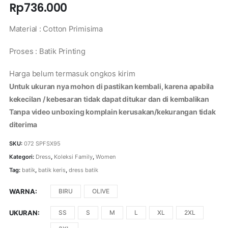
Rp
736.000
Material : Cotton Primisima
Proses : Batik Printing
Harga belum termasuk ongkos kirim
Untuk ukuran nya mohon di pastikan kembali, karena apabila
kekecilan / kebesaran tidak dapat ditukar dan di kembalikan
Tanpa video unboxing komplain kerusakan/kekurangan tidak
diterima
SKU:
072 SPFSX95
Kategori:
Dress
,
Koleksi Family
,
Women
Tag:
batik
,
batik keris
,
dress batik
WARNA
BIRU
OLIVE
UKURAN
SS
S
M
L
XL
2XL