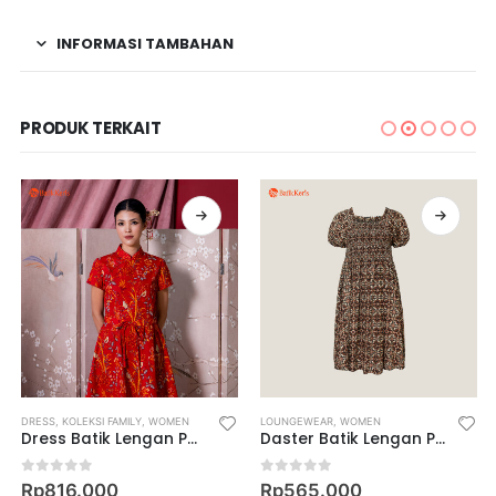
INFORMASI TAMBAHAN
PRODUK TERKAIT
DRESS
,
KOLEKSI FAMILY
,
WOMEN
LOUNGEWEAR
,
WOMEN
Dress Batik Lengan Pendek Motif Keris Renjana Kasih
Daster Batik Lengan Pendek Karet Motif Keris Kembang Penjuru
0
out of 5
0
out of 5
Rp
816.000
Rp
565.000