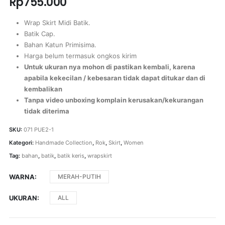
Rp
755.000
Wrap Skirt Midi Batik.
Batik Cap.
Bahan Katun Primisima.
Harga belum termasuk ongkos kirim
Untuk ukuran nya mohon di pastikan kembali, karena
apabila kekecilan / kebesaran tidak dapat ditukar dan di
kembalikan
Tanpa video unboxing komplain kerusakan/kekurangan
tidak diterima
SKU:
071 PUE2-1
Kategori:
Handmade Collection
,
Rok
,
Skirt
,
Women
Tag:
bahan
,
batik
,
batik keris
,
wrapskirt
WARNA
MERAH-PUTIH
UKURAN
ALL