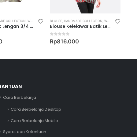
DE COLLECTION
,
WOMEN
BLOUSE
,
HANDMADE COLLECTION
,
WOMEN
BLOUS
Blouse Batik Lengan 3/4 Motif Nyiur Melambai
Blouse Kelelawar Batik Lengan Pendek Motif Kawung Waru Kombinasi Ceplok Ketip
0
out of 5
0
ou
0
Rp
816.000
Rp
5
BANTUAN
Cara Berbelanja
Adipati
Cara Berbelanja Desktop
Online
Cara Berbelanja Mobile
Syarat dan Ketentuan