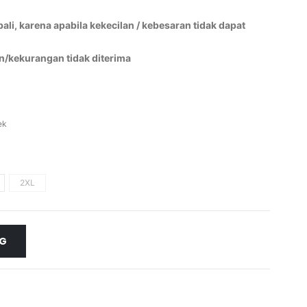
li, karena apabila kekecilan / kebesaran tidak dapat
n/kekurangan tidak diterima
ek
2XL
NG