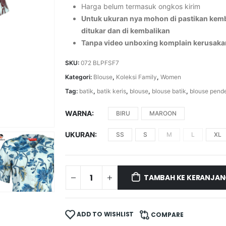
Harga belum termasuk ongkos kirim
Untuk ukuran nya mohon di pastikan kemba
ditukar dan di kembalikan
Tanpa video unboxing komplain kerusaka
SKU:
072 BLPFSF7
Kategori:
Blouse
,
Koleksi Family
,
Women
Tag:
batik
,
batik keris
,
blouse
,
blouse batik
,
blouse pend
WARNA
BIRU
MAROON
UKURAN
SS
S
M
L
XL
TAMBAH KE KERANJA
ADD TO WISHLIST
COMPARE