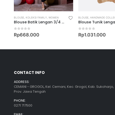
BLOUSE
,
KOLEKSI FAMILY
,
WOMEN
BLOUSE
,
HANDMADE COLLE
Blouse Batik Lengan 3/4 Motif Keris Mangayubagya
0
out of 5
0
out of 5
000
Rp
668.000
Rp
1.031.000
CONTACT INFO
ADDRESS:
CEMANI - GROGOL, Kel. Cemani, Kec. Grogol, Kab. Sukoharjo,
Prov. Jawa Tengah
PHONE:
0271 717500
EMAIL: