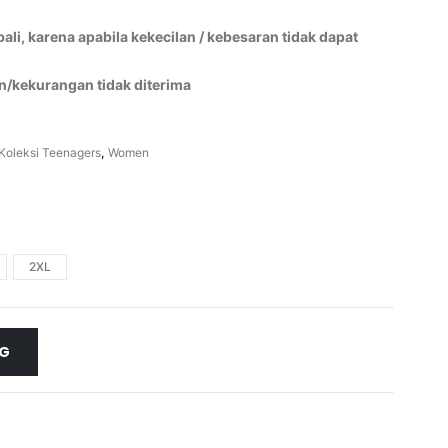
li, karena apabila kekecilan / kebesaran tidak dapat
n/kekurangan tidak diterima
Koleksi Teenagers
,
Women
2XL
NG