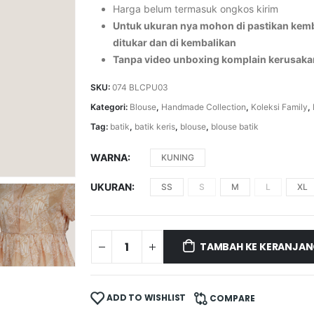
Harga belum termasuk ongkos kirim
Untuk ukuran nya mohon di pastikan kemba
ditukar dan di kembalikan
Tanpa video unboxing komplain kerusaka
SKU:
074 BLCPU03
Kategori:
Blouse
,
Handmade Collection
,
Koleksi Family
,
Tag:
batik
,
batik keris
,
blouse
,
blouse batik
WARNA
KUNING
UKURAN
SS
S
M
L
XL
TAMBAH KE KERANJA
ADD TO WISHLIST
COMPARE