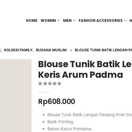
HOME
WOMEN
MEN
FASHION ACCESSORIES
H
R
,
KOLEKSI FAMILY
,
BUSANA MUSLIM
BLOUSE TUNIK BATIK LENGAN 
Blouse Tunik Batik L
Keris Arum Padma
0
out of 5
Rp
608.000
Blouse Tunik Batik Lengan Panjang Krah Sh
Batik Printing.
Bahan Katun Primisima.