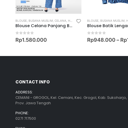
BLOUSE
,
BUSANA MUSLIM
,
CELANA
,
HANDMADE COLLECTION
BLOUSE
,
BUSANA MUSLIM
,
WOMEN
,
WOMEN
,
HA
rum
Blouse Celana Panjang Batik Lengan 7/8 Motif Drik Baron Kombinasi Kawung Tembokan
0
out of 5
0
out of 5
Rp
1.580.000
Rp
948.000
–
Rp
CONTACT INFO
ADDRESS:
CEMANI - GROGOL, Kel. Cemani, Kec. Grogol, Kab. Sukoharjo,
Prov. Jawa Tengah
PHONE:
0271 717500