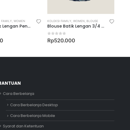
 FAMILY
,
WOMEN
KOLEKSI FAMILY
,
WOMEN
,
BLOUSE
KOLEK
Blouse Batik Lengan Pendek Motif Keris Ron Rahayu
Blouse Batik Lengan 3/4 Motif Keris Puspita Asmara
0
out of 5
0
ou
0
Rp
520.000
Rp
BANTUAN
Cara Berbelanja
Adipati
Cara Berbelanja Desktop
Online
Cara Berbelanja Mobile
Syarat dan Ketentuan