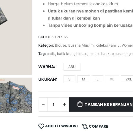
Harga belum termasuk ongkos kirim
Untuk ukuran nya mohon di pastikan kemba
ditukar dan di kembalikan
Tanpa video unboxing komplain kerusaka
SKU:
105 TPFS65'
Kategori:
Blouse
,
Busana Muslim
,
Koleksi Family
,
Wome
Tag:
batik
,
batik keris
,
blouse
,
blouse batik
,
blouse leng
WARNA
ABU
UKURAN
S
M
L
XL
2XL
TAMBAH KE KERANJA
ADD TO WISHLIST
COMPARE