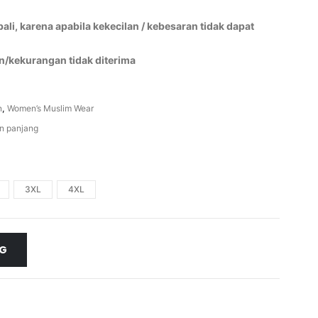
li, karena apabila kekecilan / kebesaran tidak dapat
n/kekurangan tidak diterima
n
,
Women’s Muslim Wear
an panjang
3XL
4XL
NG