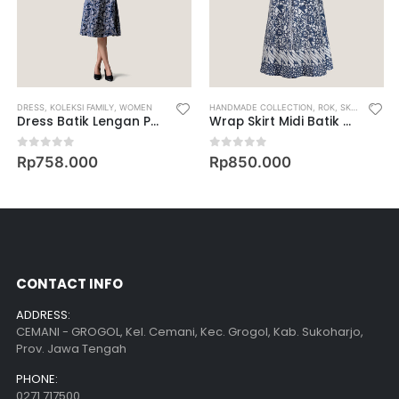
N
DRESS
,
KOLEKSI FAMILY
,
WOMEN
HANDMADE COLLECTION
,
ROK
,
SKIRT
,
WOME
Dress Batik Lengan Pendek Motif Keris Binar Dedaunan
Wrap Skirt Midi Batik Motif Drik Cipto Roso Kombinasi Bunga
0
out of 5
0
out of 5
Rp
758.000
Rp
850.000
CONTACT INFO
ADDRESS:
CEMANI - GROGOL, Kel. Cemani, Kec. Grogol, Kab. Sukoharjo,
Prov. Jawa Tengah
PHONE:
0271 717500