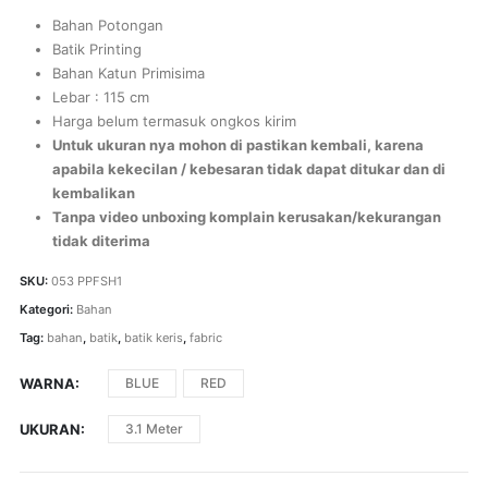
Bahan Potongan
Batik Printing
Bahan Katun Primisima
Lebar : 115 cm
Harga belum termasuk ongkos kirim
Untuk ukuran nya mohon di pastikan kembali, karena
apabila kekecilan / kebesaran tidak dapat ditukar dan di
kembalikan
Tanpa video unboxing komplain kerusakan/kekurangan
tidak diterima
SKU:
053 PPFSH1
Kategori:
Bahan
Tag:
bahan
,
batik
,
batik keris
,
fabric
WARNA
BLUE
RED
UKURAN
3.1 Meter