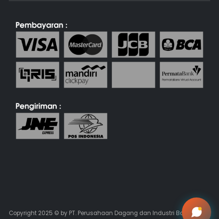
Copyright 2025 © by PT. Perusahaan Dagang dan Industri Batik Keris