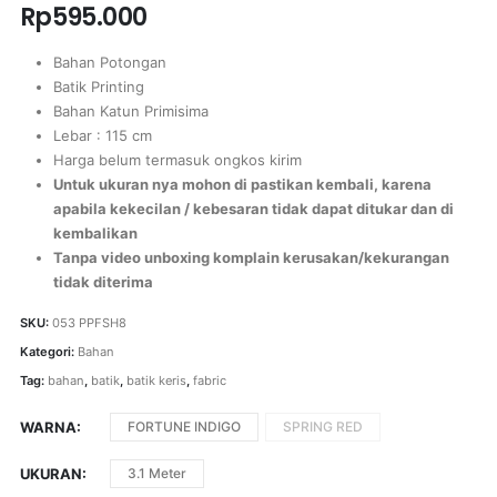
Rp
595.000
Bahan Potongan
Batik Printing
Bahan Katun Primisima
Lebar : 115 cm
Harga belum termasuk ongkos kirim
Untuk ukuran nya mohon di pastikan kembali, karena
apabila kekecilan / kebesaran tidak dapat ditukar dan di
kembalikan
Tanpa video unboxing komplain kerusakan/kekurangan
tidak diterima
SKU:
053 PPFSH8
Kategori:
Bahan
Tag:
bahan
,
batik
,
batik keris
,
fabric
WARNA
FORTUNE INDIGO
SPRING RED
UKURAN
3.1 Meter