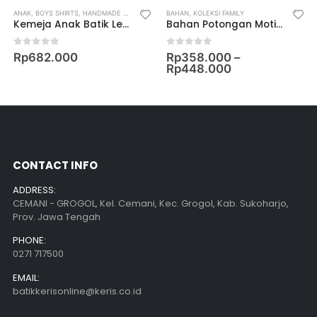
 FAMILY
ANAK
,
KOLEKSI TEENAGERS
,
BOYS SHIRTS
,
HANDMADE COLLECTION
,
WOMEN
,
BAHAN
KOLEKSI FAMILY
,
KOLEKSI FAMILY
Kemeja Anak Batik Lengan Pendek Motif Keris Rinonce Kembang
Bahan Potongan Motif Keris Merak Kasimpir
0
out of 5
0
out of 5
Rp
682.000
Rp
358.000
–
Rp
448.000
CONTACT INFO
ADDRESS:
CEMANI - GROGOL, Kel. Cemani, Kec. Grogol, Kab. Sukoharjo,
Prov. Jawa Tengah
PHONE:
0271 717500
EMAIL:
batikkerisonline@keris.co.id