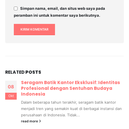
Simpan nama, email, dan situs web saya pada
peramban ini untuk komentar saya berikutnya.
RELATED
POSTS
: Identitas
Baju Batik Anak Perempuan Lucu
25
 Budaya
Imut Bernuansa Budaya
Jul
Batik bukan hanya untuk orang dewasa. Kini,
batik kantor
anak perempuan lucu menjadi pilihan banya
ai instansi dan
yang ingin mengenalkan...
read more