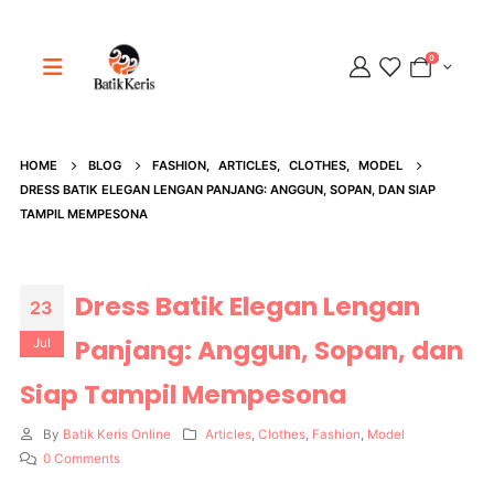
0
HOME
BLOG
FASHION
,
ARTICLES
,
CLOTHES
,
MODEL
DRESS BATIK ELEGAN LENGAN PANJANG: ANGGUN, SOPAN, DAN SIAP
Adipati
TAMPIL MEMPESONA
Online
Dress Batik Elegan Lengan
23
Panjang: Anggun, Sopan, dan
Jul
Siap Tampil Mempesona
By
Batik Keris Online
Articles
,
Clothes
,
Fashion
,
Model
0 Comments