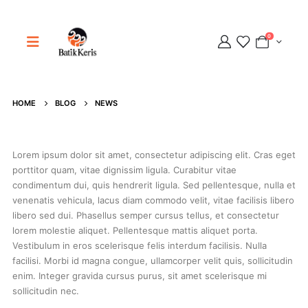
0
Adipati
Online
HOME
BLOG
NEWS
Lorem ipsum dolor sit amet, consectetur adipiscing elit. Cras eget
porttitor quam, vitae dignissim ligula. Curabitur vitae
condimentum dui, quis hendrerit ligula. Sed pellentesque, nulla et
venenatis vehicula, lacus diam commodo velit, vitae facilisis libero
libero sed dui. Phasellus semper cursus tellus, et consectetur
lorem molestie aliquet. Pellentesque mattis aliquet porta.
Vestibulum in eros scelerisque felis interdum facilisis. Nulla
facilisi. Morbi id magna congue, ullamcorper velit quis, sollicitudin
enim. Integer gravida cursus purus, sit amet scelerisque mi
sollicitudin nec.