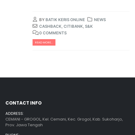
BY
BATIK KERIS ONLINE
NEWS
CASHBACK
,
CITIBANK
,
S&K
0 COMMENTS
READ MORE...
CONTACT INFO
ADDRESS:
CEMANI - GROGOL, Kel. Cemani, Kec. Grogol, Kab. Sukoharjo,
Prov. Jawa Tengah