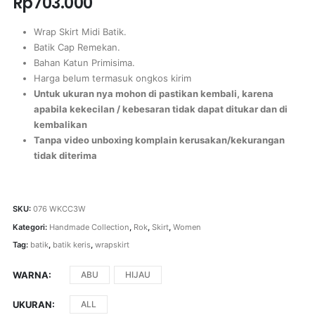
Rp
703.000
Wrap Skirt Midi Batik.
Batik Cap Remekan.
Bahan Katun Primisima.
Harga belum termasuk ongkos kirim
Untuk ukuran nya mohon di pastikan kembali, karena
apabila kekecilan / kebesaran tidak dapat ditukar dan di
kembalikan
Tanpa video unboxing komplain kerusakan/kekurangan
tidak diterima
SKU:
076 WKCC3W
Kategori:
Handmade Collection
,
Rok
,
Skirt
,
Women
Tag:
batik
,
batik keris
,
wrapskirt
WARNA
ABU
HIJAU
UKURAN
ALL