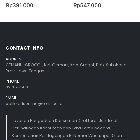
0
out of 5
0
out of 5
Rp
391.000
Rp
547.000
CONTACT INFO
ADDRESS:
CEMANI - GROGOL, Kel. Cemani, Kec. Grogol, Kab. Sukoharjo,
Prov. Jawa Tengah
PHONE:
0271 717500
EMAIL:
batikkerisonline@keris.co.id
Layanan Pengaduan Konsumen Direktorat Jenderal
Perlindungan Konsumen dan Tata Tertib Negara
Kementerian Perdagangan RI Nomor Whatsapp Ditjen