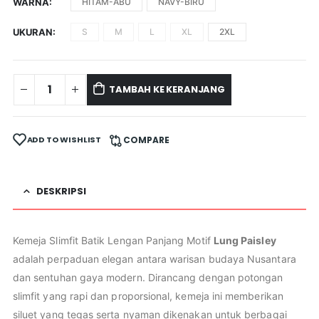
WARNA
HITAM-ABU
NAVY-BIRU
UKURAN
S
M
L
XL
2XL
TAMBAH KE KERANJANG
ADD TO WISHLIST
COMPARE
DESKRIPSI
Kemeja Slimfit Batik Lengan Panjang Motif
Lung Paisley
adalah perpaduan elegan antara warisan budaya Nusantara
dan sentuhan gaya modern. Dirancang dengan potongan
slimfit yang rapi dan proporsional, kemeja ini memberikan
siluet yang tegas serta nyaman dikenakan untuk berbagai