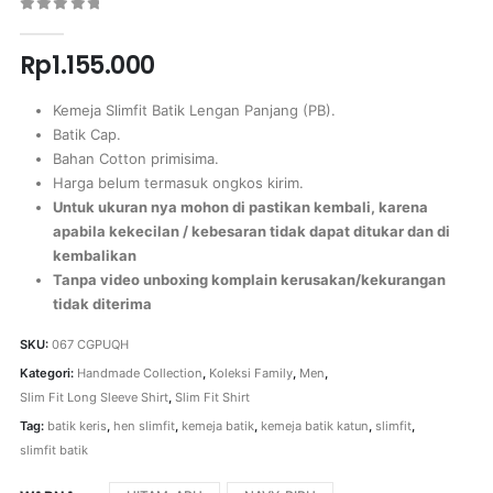
0
out of 5
Rp
1.155.000
Kemeja Slimfit Batik Lengan Panjang (PB).
Batik Cap.
Bahan Cotton primisima.
Harga belum termasuk ongkos kirim.
Untuk ukuran nya mohon di pastikan kembali, karena
apabila kekecilan / kebesaran tidak dapat ditukar dan di
kembalikan
Tanpa video unboxing komplain kerusakan/kekurangan
tidak diterima
SKU:
067 CGPUQH
Kategori:
Handmade Collection
,
Koleksi Family
,
Men
,
Slim Fit Long Sleeve Shirt
,
Slim Fit Shirt
Tag:
batik keris
,
hen slimfit
,
kemeja batik
,
kemeja batik katun
,
slimfit
,
slimfit batik