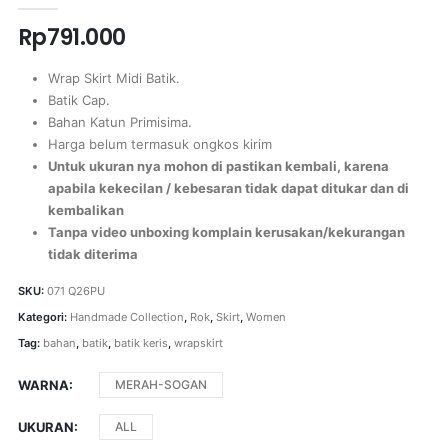
Rp
791.000
Wrap Skirt Midi Batik.
Batik Cap.
Bahan Katun Primisima.
Harga belum termasuk ongkos kirim
Untuk ukuran nya mohon di pastikan kembali, karena
apabila kekecilan / kebesaran tidak dapat ditukar dan di
kembalikan
Tanpa video unboxing komplain kerusakan/kekurangan
tidak diterima
SKU:
071 Q26PU
Kategori:
Handmade Collection
,
Rok
,
Skirt
,
Women
Tag:
bahan
,
batik
,
batik keris
,
wrapskirt
WARNA
MERAH-SOGAN
UKURAN
ALL