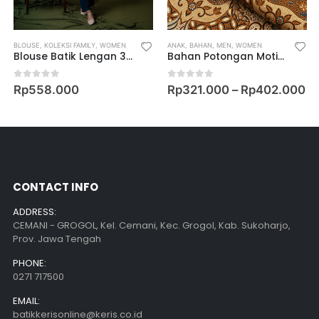
BLOUSE
,
KOLEKSI FAMILY
,
WOMEN
ANAK
,
BAHAN
,
MEN
,
WOMEN
Blouse Batik Lengan 3/4 Motif Keris Lung Rahajeng
Bahan Potongan Motif Peksi Mardika
0
out of 5
0
out of 5
Rp
558.000
Rp
321.000
–
Rp
402.000
CONTACT INFO
ADDRESS:
CEMANI - GROGOL, Kel. Cemani, Kec. Grogol, Kab. Sukoharjo,
Prov. Jawa Tengah
PHONE:
0271 717500
EMAIL:
batikkerisonline@keris.co.id