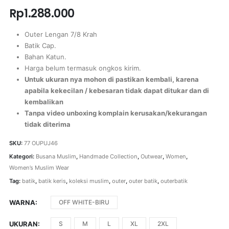
Rp
1.288.000
Outer Lengan 7/8 Krah
Batik Cap.
Bahan Katun.
Harga belum termasuk ongkos kirim.
Untuk ukuran nya mohon di pastikan kembali, karena
apabila kekecilan / kebesaran tidak dapat ditukar dan di
kembalikan
Tanpa video unboxing komplain kerusakan/kekurangan
tidak diterima
SKU:
77 OUPUJ46
Kategori:
Busana Muslim
,
Handmade Collection
,
Outwear
,
Women
,
Women’s Muslim Wear
Tag:
batik
,
batik keris
,
koleksi muslim
,
outer
,
outer batik
,
outerbatik
WARNA
OFF WHITE-BIRU
UKURAN
S
M
L
XL
2XL