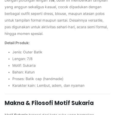
Dengan potongan lengan
7/8
, outer ini memberikan tampilan
yang anggun sekaligus kasual, cocok dipadukan dengan
berbagai outfit seperti dress, blouse, maupun atasan polos
untuk tampilan formal maupun santai. Desainnya versatile,
pas digunakan untuk aktivitas sehari-hari, acara semi formal,
hingga momen spesial.
Detail Produk:
Jenis: Outer Batik
Lengan: 7/8
Motif: Sukaria
Bahan: Katun
Proses: Batik cap (handmade)
Karakter kain: Lembut, adem, dan nyaman
Makna & Filosofi Motif Sukaria
Motif
Sukaria
berasal dari kata
suka
yang bermakna