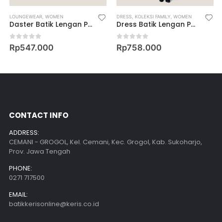
USLIM WEAR
AR
,
WOMEN
LOUNGEWEAR
,
WOMEN’S MUSLIM WEAR
,
WOMEN
DRESS
,
KOLEKSI FAMILY
,
WOMEN
Daster Batik Lengan Pendek Karet Motif Melati
Dress Batik Lengan Pendek Motif Keris Binar Dedaunan
0
out of 5
0
out of 5
Rp
547.000
Rp
758.000
CONTACT INFO
ADDRESS:
CEMANI - GROGOL, Kel. Cemani, Kec. Grogol, Kab. Sukoharjo,
Prov. Jawa Tengah
PHONE:
0271 717500
EMAIL:
batikkerisonline@keris.co.id