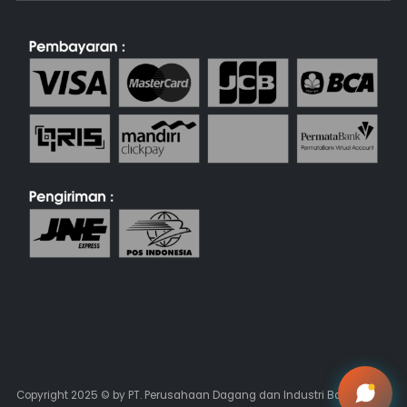
Copyright 2025 © by PT. Perusahaan Dagang dan Industri Batik Keris