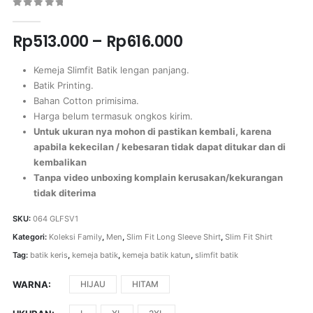
0
out of 5
Rp
513.000
–
Rp
616.000
Kemeja Slimfit Batik lengan panjang.
Batik Printing.
Bahan Cotton primisima.
Harga belum termasuk ongkos kirim.
Untuk ukuran nya mohon di pastikan kembali, karena
apabila kekecilan / kebesaran tidak dapat ditukar dan di
kembalikan
Tanpa video unboxing komplain kerusakan/kekurangan
tidak diterima
SKU:
064 GLFSV1
Kategori:
Koleksi Family
,
Men
,
Slim Fit Long Sleeve Shirt
,
Slim Fit Shirt
Tag:
batik keris
,
kemeja batik
,
kemeja batik katun
,
slimfit batik
WARNA
HIJAU
HITAM