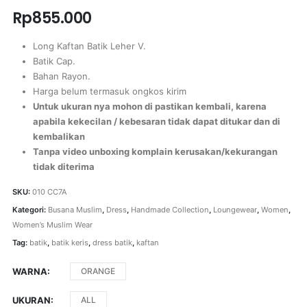
Rp
855.000
Long Kaftan Batik Leher V.
Batik Cap.
Bahan Rayon.
Harga belum termasuk ongkos kirim
Untuk ukuran nya mohon di pastikan kembali, karena
apabila kekecilan / kebesaran tidak dapat ditukar dan di
kembalikan
Tanpa video unboxing komplain kerusakan/kekurangan
tidak diterima
SKU:
010 CC7A
Kategori:
Busana Muslim
,
Dress
,
Handmade Collection
,
Loungewear
,
Women
,
Women’s Muslim Wear
Tag:
batik
,
batik keris
,
dress batik
,
kaftan
WARNA
ORANGE
UKURAN
ALL