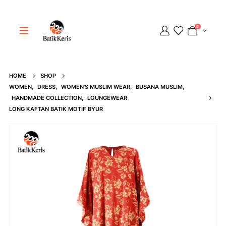
0
HOME
SHOP
Adipati
WOMEN
,
DRESS
,
WOMEN’S MUSLIM WEAR
,
BUSANA MUSLIM
,
Online
HANDMADE COLLECTION
,
LOUNGEWEAR
LONG KAFTAN BATIK MOTIF BYUR