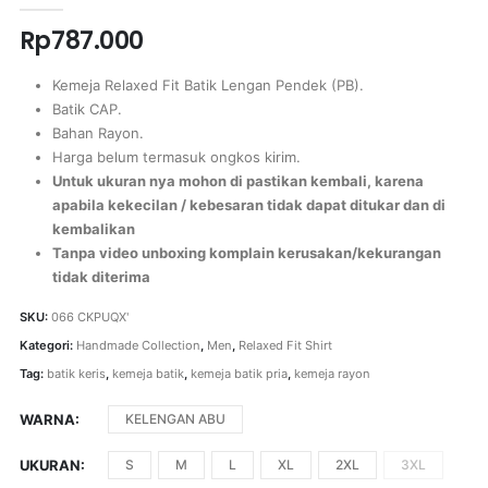
Rp
787.000
Kemeja Relaxed Fit Batik Lengan Pendek (PB).
Batik CAP.
Bahan Rayon.
Harga belum termasuk ongkos kirim.
Untuk ukuran nya mohon di pastikan kembali, karena
apabila kekecilan / kebesaran tidak dapat ditukar dan di
kembalikan
Tanpa video unboxing komplain kerusakan/kekurangan
tidak diterima
SKU:
066 CKPUQX'
Kategori:
Handmade Collection
,
Men
,
Relaxed Fit Shirt
Tag:
batik keris
,
kemeja batik
,
kemeja batik pria
,
kemeja rayon
WARNA
KELENGAN ABU
UKURAN
S
M
L
XL
2XL
3XL