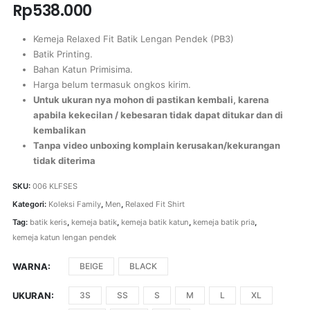
Rp
538.000
Kemeja Relaxed Fit Batik Lengan Pendek (PB3)
Batik Printing.
Bahan Katun Primisima.
Harga belum termasuk ongkos kirim.
Untuk ukuran nya mohon di pastikan kembali, karena
apabila kekecilan / kebesaran tidak dapat ditukar dan di
kembalikan
Tanpa video unboxing komplain kerusakan/kekurangan
tidak diterima
SKU:
006 KLFSES
Kategori:
Koleksi Family
,
Men
,
Relaxed Fit Shirt
Tag:
batik keris
,
kemeja batik
,
kemeja batik katun
,
kemeja batik pria
,
kemeja katun lengan pendek
WARNA
BEIGE
BLACK
UKURAN
3S
SS
S
M
L
XL