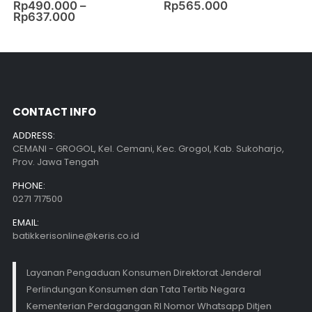
0
out of 5
0
out of 5
Rp
490.000
–
Rp
565.000
Rp
637.000
CONTACT INFO
ADDRESS:
CEMANI - GROGOL, Kel. Cemani, Kec. Grogol, Kab. Sukoharjo,
Prov. Jawa Tengah
PHONE:
0271 717500
EMAIL:
batikkerisonline@keris.co.id
Layanan Pengaduan Konsumen Direktorat Jenderal
Perlindungan Konsumen dan Tata Tertib Negara
Kementerian Perdagangan RI Nomor Whatsapp Ditjen