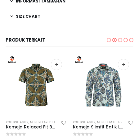
INFORMASI TAMBAHAN
SIZE CHART
PRODUK TERKAIT
KOLEKSI FAMILY
,
MEN
,
RELAXED FIT SHIRT
KOLEKSI FAMILY
,
MEN
,
SLIM FIT LONG SLEEVE SHIRT
Kemeja Relaxed Fit Batik Lengan Pendek Motif Keris Ceplok Bujangga
Kemeja Slimfit Batik Lengan Panjang Motif Keris Lung Gurdo