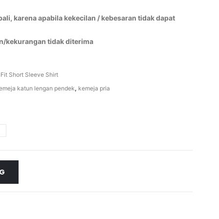
li, karena apabila kekecilan / kebesaran tidak dapat
n/kekurangan tidak diterima
 Fit Short Sleeve Shirt
emeja katun lengan pendek
,
kemeja pria
NG