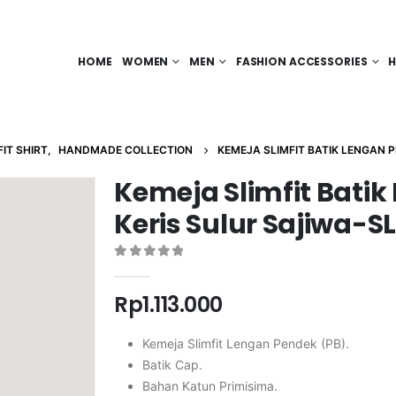
HOME
WOMEN
MEN
FASHION ACCESSORIES
H
FIT SHIRT
,
HANDMADE COLLECTION
KEMEJA SLIMFIT BATIK LENGAN 
Kemeja Slimfit Batik
Keris Sulur Sajiwa-S
0
out of 5
Rp
1.113.000
Kemeja Slimfit Lengan Pendek (PB).
Batik Cap.
Bahan Katun Primisima.