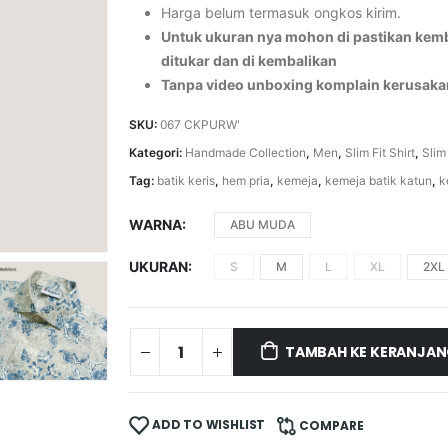
Harga belum termasuk ongkos kirim.
Untuk ukuran nya mohon di pastikan kemba
ditukar dan di kembalikan
Tanpa video unboxing komplain kerusaka
SKU:
067 CKPURW'
Kategori:
Handmade Collection
,
Men
,
Slim Fit Shirt
,
Slim
Tag:
batik keris
,
hem pria
,
kemeja
,
kemeja batik katun
,
k
WARNA
ABU MUDA
UKURAN
S
M
L
XL
2XL
TAMBAH KE KERANJA
ADD TO WISHLIST
COMPARE