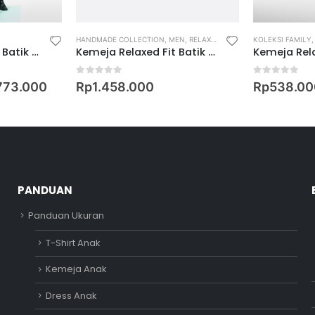
E SHIRT
HANDMADE COLLECTION
,
MEN
,
RELAXED FIT SHIRT
KOLEKSI FAMILY
Kemeja Relaxed Fit Batik Lengan Pendek Motif Sekar Lanjar
Kemeja Relaxed Fit Batik Lengan Pendek Motif Burung Manyar
0
out of 5
0
out of 5
773.000
Rp
1.458.000
Rp
538.00
PANDUAN
Panduan Ukuran
T-Shirt Anak
Kemeja Anak
Dress Anak