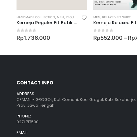
,
MEN
,
RELAXED FIT SHIRT
HANDMADE COLLECTION
,
MEN
,
REGULAR FIT SHIRT
MEN
,
REGULAR FIT SHORT SLEEV
,
RELAXED FIT SHIRT
gkar
Kemeja Reguler Fit Batik Lengan Pendek Motif Tantu Paggelaran-SLN
0
out of 5
0
out of 5
Rp
1.736.000
Rp
552.000
–
Rp
CONTACT INFO
ADDRESS:
CEMANI - GROGOL, Kel. Cemani, Kec. Grogol, Kab. Sukoharjo,
Prov. Jawa Tengah
PHONE:
0271 717500
EMAIL: