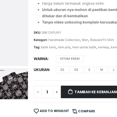
Harga belum termasuk ongkos kirim.
Untuk ukuran nya mohon di pastikan kemba
ditukar dan di kembalikan
Tanpa video unboxing komplain kerusaka
SKU:
066 CKPURY
Kategori:
Handmade Collection
,
Men
,
Relaxed Fit Shirt
Tag:
batik keris
,
hem pria
,
hem santai batik
,
kemeja
,
kem
WARNA
HITAM KREM
UKURAN
3S
SS
S
M
L
TAMBAH KE KERANJA
ADD TO WISHLIST
COMPARE