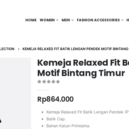
HOME
WOMEN
MEN
FASHION ACCESSORIES
H
LECTION
KEMEJA RELAXED FIT BATIK LENGAN PENDEK MOTIF BINTANG
Kemeja Relaxed Fit 
Motif Bintang Timur
0
out of 5
Rp
864.000
Kemeja Relaxed Fit Batik Lengan Pendek (P
Batik Cap.
Bahan Katun Primisima.