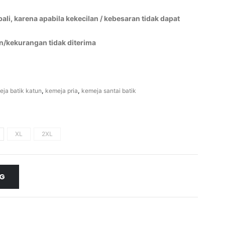
li, karena apabila kekecilan / kebesaran tidak dapat
n/kekurangan tidak diterima
eja batik katun
,
kemeja pria
,
kemeja santai batik
XL
2XL
NG