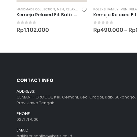
HANDMADE COLLECTION
,
MEN
,
RELAXED FIT SHIRT
KOLEKSI FAMILY
,
MEN
,
RELAX
he 2
Kemeja Relaxed Fit Batik Lengan Pendek Motif Keris Ceplok Mondroguno-SLN
0
out of 5
0
out of 5
Rp
1.102.000
Rp
490.000
–
Rp
CONTACT INFO
ADDRESS:
CEMANI - GROGOL, Kel. Cemani, Kec. Grogol, Kab. Sukoharjo,
Prov. Jawa Tengah
PHONE:
0271 717500
EMAIL:
batikkerisonline@keris.co.id