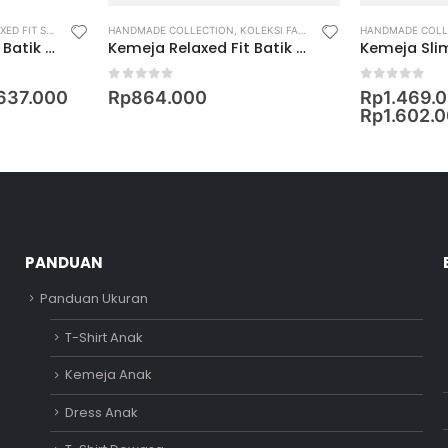
ED FIT SHIRT
HANDMADE COLLECTION
,
KOLEKSI FAMILY
,
MEN
,
RELAXED FIT SHIR
HANDMADE COLL
Kemeja Relaxed Fit Batik Lengan Pendek Motif Keris Ceplok Bujangga
Kemeja Relaxed Fit Batik Lengan Pendek Motif Drik Rembyang – SLN
0
out of 5
0
out of 5
637.000
Rp
864.000
Rp
1.469.
Rp
1.602.
PANDUAN
Panduan Ukuran
T-Shirt Anak
Kemeja Anak
Dress Anak