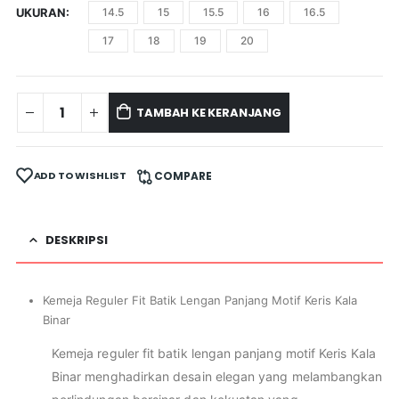
UKURAN
14.5
15
15.5
16
16.5
17
18
19
20
TAMBAH KE KERANJANG
ADD TO WISHLIST
COMPARE
DESKRIPSI
Kemeja Reguler Fit Batik Lengan Panjang Motif Keris Kala
Binar
Kemeja reguler fit batik lengan panjang motif Keris Kala
Binar menghadirkan desain elegan yang melambangkan