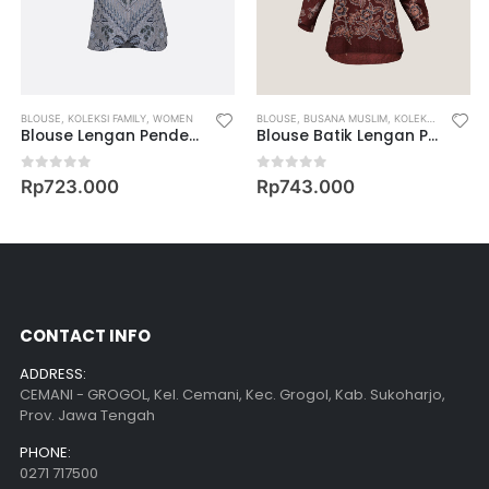
I FAMILY
BLOUSE
,
WOMEN
,
KOLEKSI FAMILY
,
WOMEN’S MUSLIM WEAR
,
WOMEN
BLOUSE
,
BUSANA MUSLIM
,
KOLEKSI FAMILY
,
W
Blouse Lengan Pendek Motif Keris Paksi Prakasita
Blouse Batik Lengan Panjang Motif Keris Buketan Latar Ukel
0
out of 5
0
out of 5
Rp
723.000
Rp
743.000
CONTACT INFO
ADDRESS:
CEMANI - GROGOL, Kel. Cemani, Kec. Grogol, Kab. Sukoharjo,
Prov. Jawa Tengah
PHONE:
0271 717500