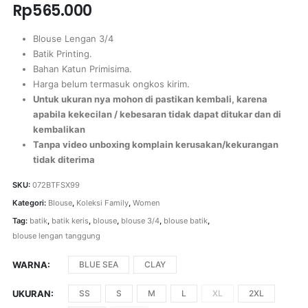
Rp
565.000
Blouse Lengan 3/4
Batik Printing.
Bahan Katun Primisima.
Harga belum termasuk ongkos kirim.
Untuk ukuran nya mohon di pastikan kembali, karena
apabila kekecilan / kebesaran tidak dapat ditukar dan di
kembalikan
Tanpa video unboxing komplain kerusakan/kekurangan
tidak diterima
SKU:
072BTFSX99
Kategori:
Blouse
,
Koleksi Family
,
Women
Tag:
batik
,
batik keris
,
blouse
,
blouse 3/4
,
blouse batik
,
blouse lengan tanggung
WARNA
BLUE SEA
CLAY
UKURAN
SS
S
M
L
XL
2XL