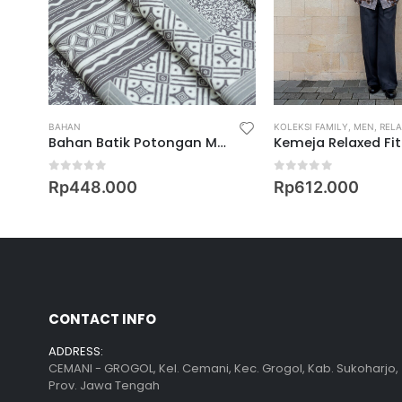
BAHAN
KOLEKSI FAMILY
,
MEN
,
RELAX
Bahan Batik Potongan Motif Keris Maneka Warna
0
out of 5
0
out of 5
00
Rp
448.000
Rp
612.000
CONTACT INFO
ADDRESS:
CEMANI - GROGOL, Kel. Cemani, Kec. Grogol, Kab. Sukoharjo,
Prov. Jawa Tengah