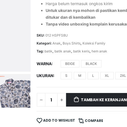
Harga belum termasuk ongkos kirim
Untuk ukuran nya mohon di pastikan kemba
ditukar dan di kembalikan
Tanpa video unboxing komplain kerusaka
SKU:
012 HSPFS8U
Kategori:
Anak
,
Boys Shirts
,
Koleksi Family
Tag:
batik
,
batik anak
,
batik keris
,
hem anak
WARNA
BEIGE
BLACK
UKURAN
S
M
L
XL
2XL
TAMBAH KE KERANJA
ADD TO WISHLIST
COMPARE