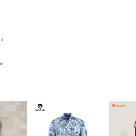
pi
ak