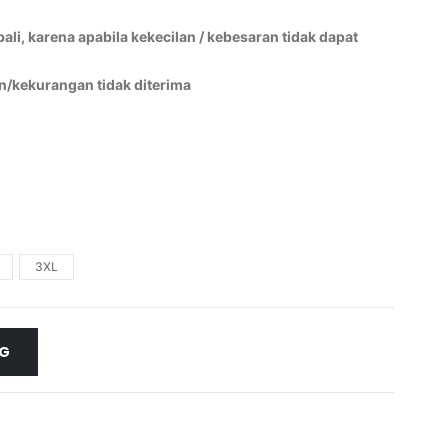
li, karena apabila kekecilan / kebesaran tidak dapat
n/kekurangan tidak diterima
3XL
NG