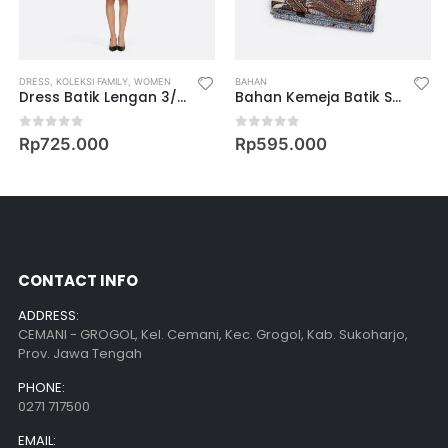
M FIT LONG SLEEVE SHIRT
DRESS
,
KOLEKSI FAMILY
,
WOMEN
BAHAN
Dress Batik Lengan 3/4 Motif Keris Peksi Nalendra
Bahan Kemeja Batik Semi Pola Motif Keris Kala Binar
0
out of 5
0
out of 5
Rp
725.000
Rp
595.000
CONTACT INFO
ADDRESS:
CEMANI - GROGOL, Kel. Cemani, Kec. Grogol, Kab. Sukoharjo,
Prov. Jawa Tengah
PHONE:
0271 717500
EMAIL: