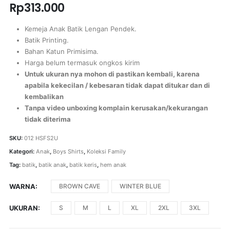
Rp
313.000
Kemeja Anak Batik Lengan Pendek.
Batik Printing.
Bahan Katun Primisima.
Harga belum termasuk ongkos kirim
Untuk ukuran nya mohon di pastikan kembali, karena
apabila kekecilan / kebesaran tidak dapat ditukar dan di
kembalikan
Tanpa video unboxing komplain kerusakan/kekurangan
tidak diterima
SKU:
012 HSFS2U
Kategori:
Anak
,
Boys Shirts
,
Koleksi Family
Tag:
batik
,
batik anak
,
batik keris
,
hem anak
WARNA
BROWN CAVE
WINTER BLUE
UKURAN
S
M
L
XL
2XL
3XL