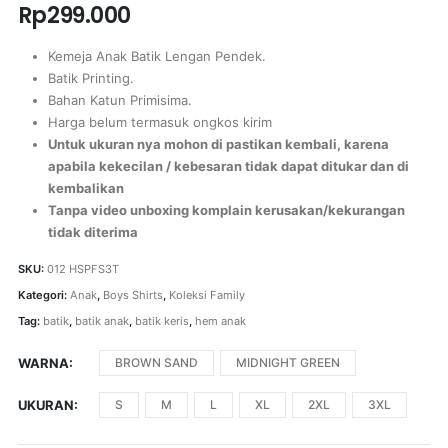
Rp
299.000
Kemeja Anak Batik Lengan Pendek.
Batik Printing.
Bahan Katun Primisima.
Harga belum termasuk ongkos kirim
Untuk ukuran nya mohon di pastikan kembali, karena
apabila kekecilan / kebesaran tidak dapat ditukar dan di
kembalikan
Tanpa video unboxing komplain kerusakan/kekurangan
tidak diterima
SKU:
012 HSPFS3T
Kategori:
Anak
,
Boys Shirts
,
Koleksi Family
Tag:
batik
,
batik anak
,
batik keris
,
hem anak
WARNA
BROWN SAND
MIDNIGHT GREEN
UKURAN
S
M
L
XL
2XL
3XL